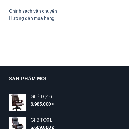
Chính sách vận chuyển
Hướng dẫn mua hàng
SẢN PHẨM MỚI
Ghế TQ16
6,985,000
₫
Ghế TQ01
5,609,000
₫