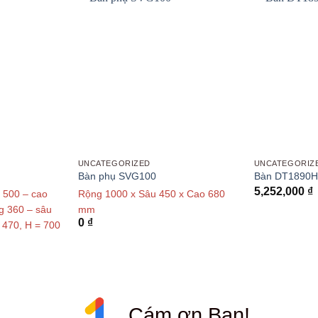
UNCATEGORIZED
UNCATEGORIZ
Bàn phụ SVG100
Bàn DT1890H
5,252,000
₫
u 500 – cao
Rộng 1000 x Sâu 450 x Cao 680
g 360 – sâu
mm
0
₫
 470, H = 700
Cám ơn Bạn!