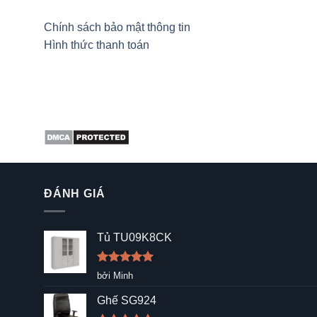
Chính sách bảo mật thông tin
Hình thức thanh toán
ĐÁNH GIÁ
Tủ TU09K8CK
Được xếp
bởi Minh
hạng
5
5
sao
Ghế SG924