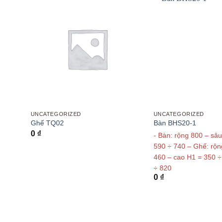
UNCATEGORIZED
UNCATEGORIZED
Ghế TQ02
Bàn BHS20-1
0
₫
444 mm
- Bàn: rộng 800 – sâ
590 ÷ 740 – Ghế: rộn
460 – cao H1 = 350 ÷
÷ 820
0
₫