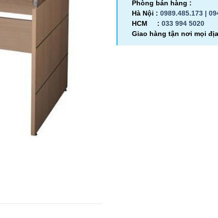
Phòng bán hàng :
Hà Nội :
0989.485.173 |
09
HCM :
033 994 5020
Giao hàng tận nơi mọi đị