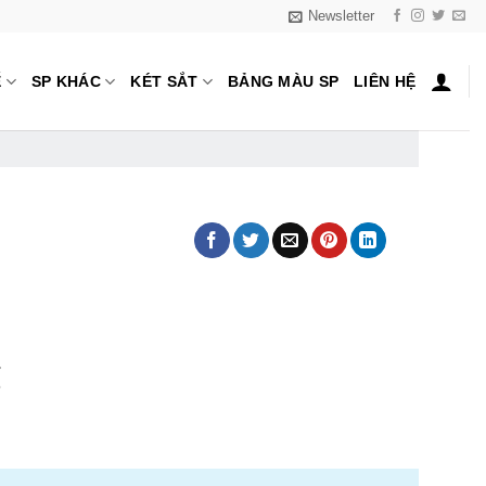
Newsletter
Ế
SP KHÁC
KÉT SẮT
BẢNG MÀU SP
LIÊN HỆ
₫