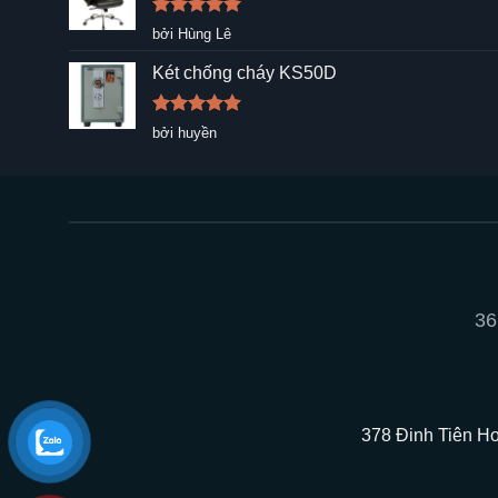
Được xếp
bởi Hùng Lê
hạng
5
5
sao
Két chống cháy KS50D
Được xếp
bởi huyền
hạng
5
5
sao
36
378 Đinh Tiên Ho