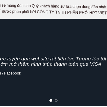
ọng sẽ mang đến cho Quý khách hàng sự lựa chọn đúng đắn n
 được phân phối bởi CÔNG TY TNHH PHÂN PHỐI HPT VIỆ
g nhanh,
ên nghiệp, hình thức bán hàng Online đang dần
 cập nhật thêm tính năng chia sẻ mạng xã hội
lo