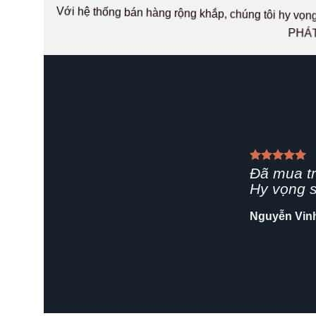
Với hệ thống bán hàng rộng khắp, chúng tôi hy v
PHÁT
Giao hàn
rất chuy
Shop nên
Hải Yến
/
Za