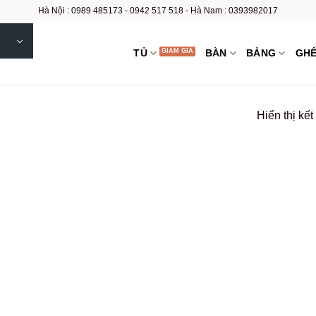
Hà Nội : 0989 485173 - 0942 517 518 - Hà Nam : 0393982017
TỦ
BÀN
BẢNG
GH
Hiển thị kế