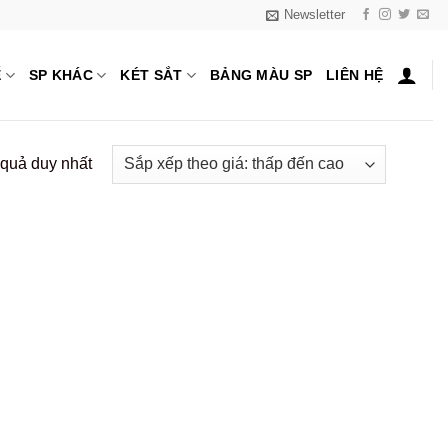
Newsletter
Ế
SP KHÁC
KÉT SẮT
BẢNG MÀU SP
LIÊN HỆ
t quả duy nhất