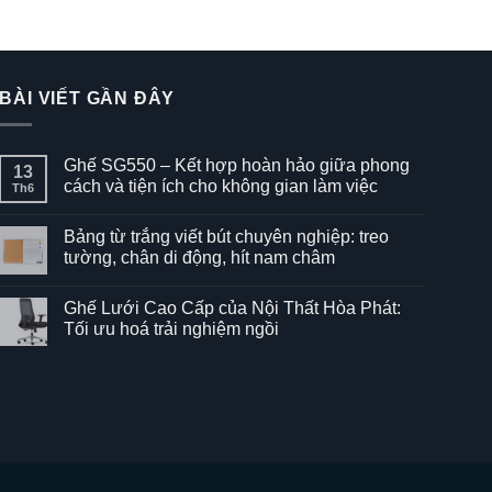
BÀI VIẾT GẦN ĐÂY
Ghế SG550 – Kết hợp hoàn hảo giữa phong
13
cách và tiện ích cho không gian làm việc
Th6
Không
có
Bảng từ trắng viết bút chuyên nghiệp: treo
bình
luận
tường, chân di động, hít nam châm
ở
Ghế
Không
SG550
có
Ghế Lưới Cao Cấp của Nội Thất Hòa Phát:
–
bình
Kết
luận
Tối ưu hoá trải nghiệm ngồi
hợp
ở
hoàn
Bảng
Không
hảo
từ
có
giữa
trắng
bình
phong
viết
luận
cách
bút
ở
và
chuyên
Ghế
tiện
nghiệp:
Lưới
ích
treo
Cao
cho
tường,
Cấp
không
chân
của