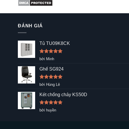
ĐÁNH GIÁ
Tủ TU09K8CK
Được xếp
bởi Minh
hạng
5
5
sao
Ghế SG924
Được xếp
bởi Hùng Lê
hạng
5
5
sao
Két chống cháy KS50D
Được xếp
bởi huyền
hạng
5
5
sao