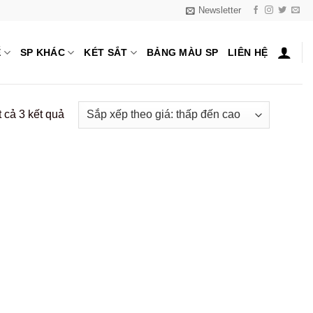
Newsletter
Ế
SP KHÁC
KÉT SẮT
BẢNG MÀU SP
LIÊN HỆ
Đã
t cả 3 kết quả
sắp
xếp
theo
giá:
thấp
đến
cao