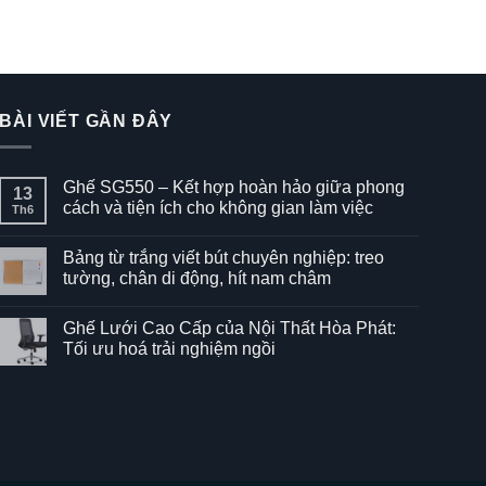
BÀI VIẾT GẦN ĐÂY
Ghế SG550 – Kết hợp hoàn hảo giữa phong
13
cách và tiện ích cho không gian làm việc
Th6
Không
có
Bảng từ trắng viết bút chuyên nghiệp: treo
bình
luận
tường, chân di động, hít nam châm
ở
Ghế
Không
SG550
có
Ghế Lưới Cao Cấp của Nội Thất Hòa Phát:
–
bình
Kết
luận
Tối ưu hoá trải nghiệm ngồi
hợp
ở
hoàn
Bảng
Không
hảo
từ
có
giữa
trắng
bình
phong
viết
luận
cách
bút
ở
và
chuyên
Ghế
tiện
nghiệp:
Lưới
ích
treo
Cao
cho
tường,
Cấp