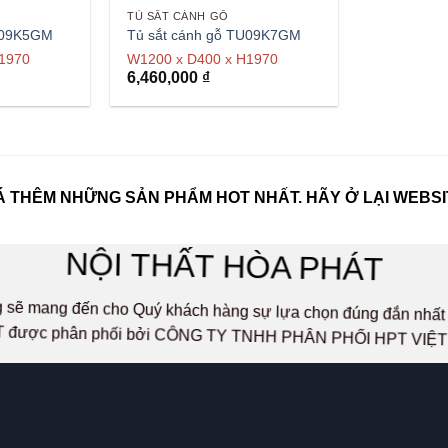
TỦ SẮT CÁNH GỖ
TU09K5GM
Tủ sắt cánh gỗ TU09K7GM
1970
W1200 x D400 x H1970
6,460,000
₫
 THÊM NHỮNG SẢN PHẨM HOT NHẤT. HÃY Ở LẠI WEBSI
NỘI THẤT HÒA PHÁT
ọng sẽ mang đến cho Quý khách hàng sự lựa chọn đúng đắn n
 được phân phối bởi CÔNG TY TNHH PHÂN PHỐI HPT VIỆ