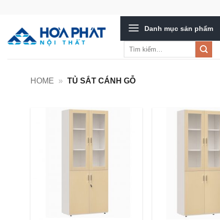
Bỏ
qua
Danh mục sản phẩm
nội
dung
Tìm
kiếm:
HOME
»
TỦ SẮT CÁNH GỖ