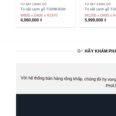
TỦ SẮT CÁNH GỖ
TỦ SẮT CÁNH GỖ
Tủ sắt cánh gỗ TU09K3GM
Tủ sắt cánh gỗ 
W800 x D400 x H1970
W1200 x D400 x H
4,060,000
₫
5,999,000
₫
HÃY KHÁM PHÁ
Với hệ thống bán hàng rộng khắp, chúng tôi hy v
PHÁT