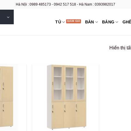
Hà Nội : 0989 485173 - 0942 517 518 - Hà Nam : 0393982017
TỦ
BÀN
BẢNG
GH
Hiển thị tấ