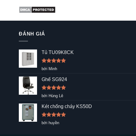
ĐÁNH GIÁ
Tủ TU09K8CK
Được xếp
bởi Minh
hạng
5
5
sao
Ghế SG924
Được xếp
bởi Hùng Lê
hạng
5
5
sao
Két chống cháy KS50D
Được xếp
bởi huyền
hạng
5
5
sao