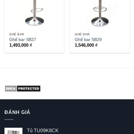
GHẾ BAR
GHẾ BAR
Ghế bar SB27
Ghế bar SB29
1,493,000
₫
1,546,000
₫
ĐÁNH GIÁ
Tủ TU09K8CK