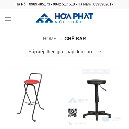
Bỏ
Hà Nội : 0989 485173 - 0942 517 518 - Hà Nam : 0393982017
qua
nội
dung
HOME
»
GHẾ BAR