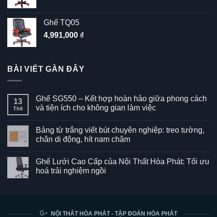
Ghế TQ05
4,991,000
₫
BÀI VIẾT GẦN ĐÂY
Ghế SG550 – Kết hợp hoàn hảo giữa phong cách
13
và tiện ích cho không gian làm việc
Th6
Không
có
Bảng từ trắng viết bút chuyên nghiệp: treo tường,
bình
luận
chân di động, hít nam châm
ở
Ghế
Không
SG550
có
Ghế Lưới Cao Cấp của Nội Thất Hòa Phát: Tối ưu
–
bình
Kết
luận
hoá trải nghiệm ngồi
hợp
ở
hoàn
Bảng
Không
hảo
từ
có
giữa
trắng
bình
phong
viết
luận
cách
bút
ở
và
chuyên
Ghế
NỘI THẤT HÒA PHÁT - TẬP ĐOÀN HÒA PHÁT