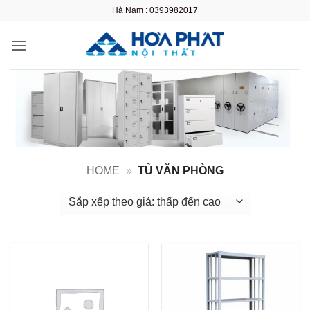
Bỏ
Hà Nam : 0393982017
qua
nội
dung
HOME
»
TỦ VĂN PHÒNG