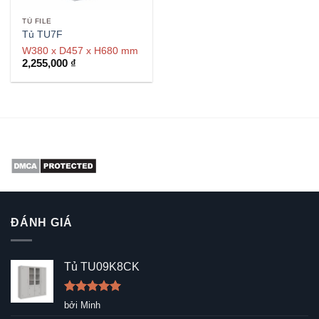
TỦ FILE
Tủ TU7F
W380 x D457 x H680 mm
2,255,000
₫
ĐÁNH GIÁ
Tủ TU09K8CK
Được xếp
bởi Minh
hạng
5
5