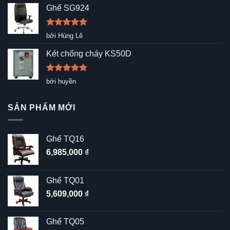
sao
Ghế SG924
Được xếp
bởi Hùng Lê
hạng
5
5
sao
Két chống cháy KS50D
Được xếp
bởi huyền
hạng
5
5
sao
SẢN PHẨM MỚI
Ghế TQ16
6,985,000
₫
Ghế TQ01
5,609,000
₫
Ghế TQ05