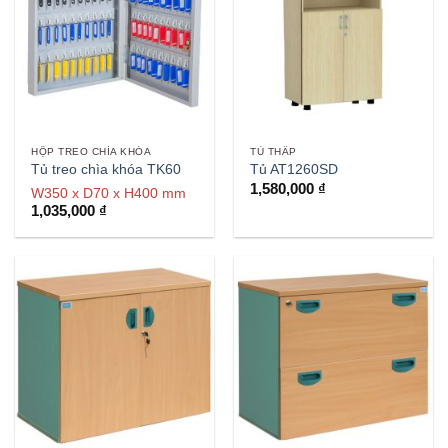
HỘP TREO CHÌA KHÓA
TỦ THẤP
Tủ treo chìa khóa TK60
Tủ AT1260SD
1,580,000
₫
W350 x D70 x H400 mm
1,035,000
₫