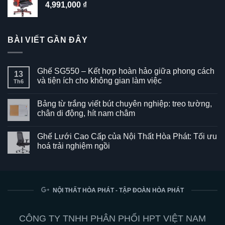
4,991,000
₫
BÀI VIẾT GẦN ĐÂY
Ghế SG550 – Kết hợp hoàn hảo giữa phong cách
13
và tiện ích cho không gian làm việc
Th6
Không
có
Bảng từ trắng viết bút chuyên nghiệp: treo tường,
bình
luận
chân di động, hít nam châm
ở
Ghế
Không
SG550
có
Ghế Lưới Cao Cấp của Nội Thất Hòa Phát: Tối ưu
–
bình
Kết
luận
hoá trải nghiệm ngồi
hợp
ở
hoàn
Bảng
Không
hảo
từ
có
giữa
trắng
bình
phong
viết
luận
cách
bút
ở
và
chuyên
Ghế
NỘI THẤT HÒA PHÁT - TẬP ĐOÀN HÒA PHÁT
tiện
nghiệp:
Lưới
ích
treo
Cao
cho
tường,
Cấp
không
chân
của
CÔNG TY TNHH PHÂN PHỐI HPT VIỆT NAM
gian
di
Nội