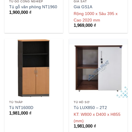
TỦ GỖ CÔNG NGHIỆP
GIÁ SẮT
Tủ gỗ văn phòng NT1960
Giá GS1A
1,900,000
₫
Rộng 1000 x Sâu 395 x
Cao 2020 mm
1,969,000
₫
TỦ THẤP
TỦ HỒ SƠ
Tủ NT1600D
Tủ LUX850 – 2T2
1,981,000
₫
KT: W800 x D400 x H855
(mm)
1,981,000
₫