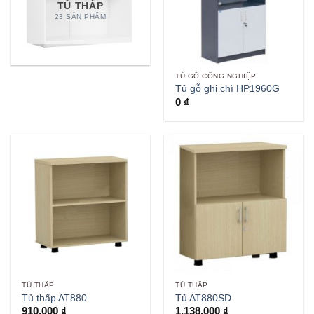
TỦ THẤP
23 SẢN PHẨM
TỦ GỖ CÔNG NGHIỆP
Tủ gỗ ghi chì HP1960G
0
₫
TỦ THẤP
TỦ THẤP
Tủ thấp AT880
Tủ AT880SD
910,000
₫
1,138,000
₫