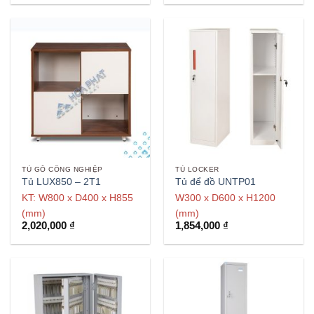
TỦ GỖ CÔNG NGHIỆP
TỦ LOCKER
Tủ LUX850 – 2T1
Tủ để đồ UNTP01
KT: W800 x D400 x H855
W300 x D600 x H1200
(mm)
(mm)
2,020,000
₫
1,854,000
₫