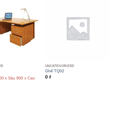
ED
UNCATEGORIZED
Ghế TQ02
0
₫
00 x Sâu 900 x Cao