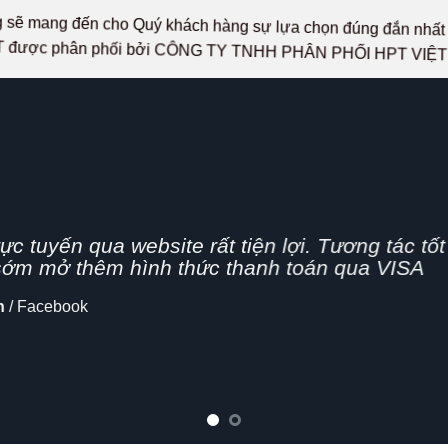
ọng sẽ mang đến cho Quý khách hàng sự lựa chọn đúng đắn n
 được phân phối bởi CÔNG TY TNHH PHÂN PHỐI HPT VIỆ
g nhanh,
n nghiệp, hình thức bán hàng Online đang dần 
cập nhật thêm tính năng chia sẻ mạng xã hội
lo