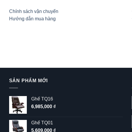
Chính sách vận chuyển
Hướng dẫn mua hàng
SẢN PHẨM MỚI
Ghế TQ16
6,985,000
₫
Ghế TQ01
5,609,000
₫