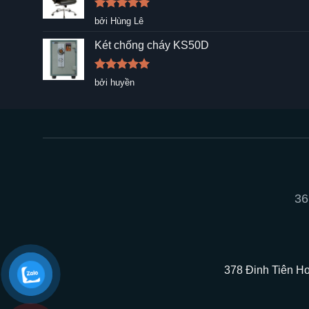
Được xếp
bởi Hùng Lê
hạng
5
5
sao
Két chống cháy KS50D
Được xếp
bởi huyền
hạng
5
5
sao
36
378 Đinh Tiên Ho