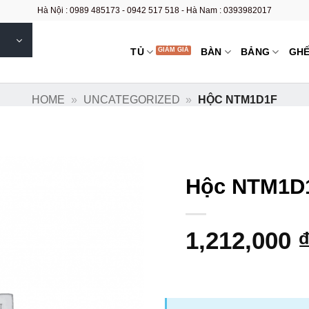
Hà Nội : 0989 485173 - 0942 517 518 - Hà Nam : 0393982017
TỦ
BÀN
BẢNG
GH
HOME
»
UNCATEGORIZED
»
HỘC NTM1D1F
Hộc NTM1D
1,212,000