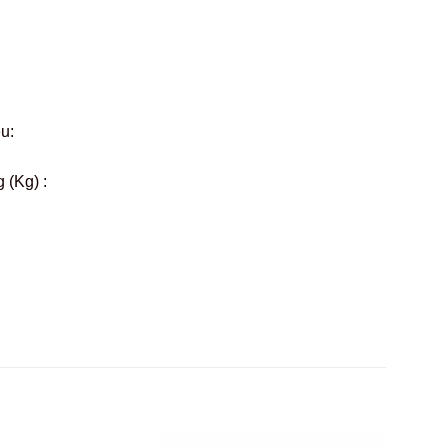
ệu:
 (Kg) :