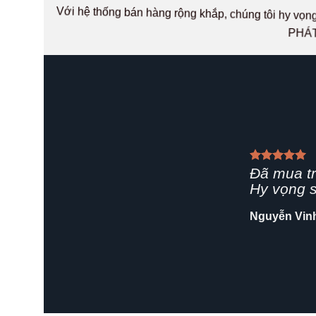
Với hệ thống bán hàng rộng khắp, chúng tôi hy v
PHÁT
Giao hàn
rất chuyê
Shop nên 
Hải Yến
/
Za