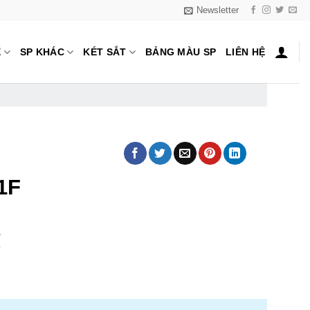
Newsletter
Ế
SP KHÁC
KÉT SẮT
BẢNG MÀU SP
LIÊN HỆ
1F
₫