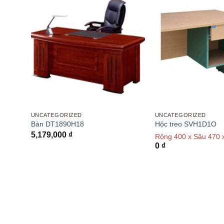
UNCATEGORIZED
UNCATEGORIZED
Bàn DT1890H18
Hộc treo SVH1D1O
5,179,000
₫
cao
Rộng 400 x Sâu 470
0
₫
 sâu
 = 700