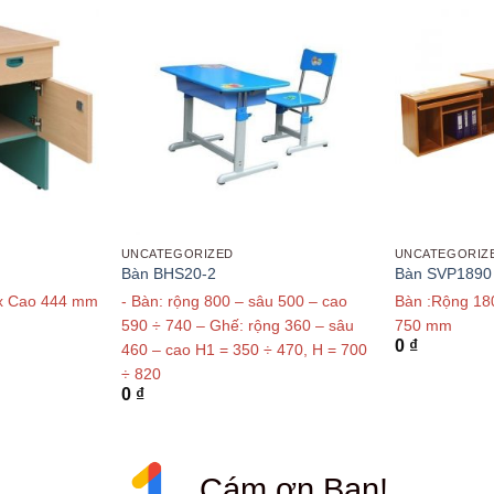
UNCATEGORIZED
UNCATEGORIZ
Bàn BHS20-2
Bàn SVP1890
 x Cao 444 mm
- Bàn: rộng 800 – sâu 500 – cao
Bàn :Rộng 18
590 ÷ 740 – Ghế: rộng 360 – sâu
750 mm
0
₫
460 – cao H1 = 350 ÷ 470, H = 700
÷ 820
0
₫
Cám ơn Bạn!