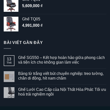
5,609,000
₫
Ghế TQ05
4,991,000
₫
BÀI VIẾT GẦN ĐÂY
Ghế SG550 – Kết hợp hoàn hảo giữa phong cách
13
và tiện ích cho không gian làm việc
Th6
Không
có
Bảng từ trắng viết bút chuyên nghiệp: treo tường,
bình
luận
chân di động, hít nam châm
ở
Ghế
Không
SG550
có
Ghế Lưới Cao Cấp của Nội Thất Hòa Phát: Tối ưu
–
bình
Kết
luận
hoá trải nghiệm ngồi
hợp
ở
hoàn
Bảng
Không
hảo
từ
có
giữa
trắng
bình
phong
viết
luận