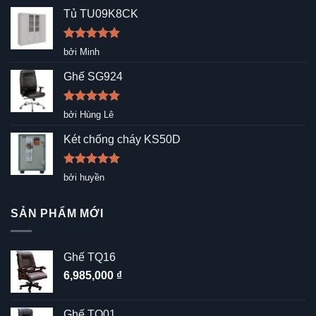
Tủ TU09K8CK
Được xếp
bởi Minh
hạng
5
5
sao
Ghế SG924
Được xếp
bởi Hùng Lê
hạng
5
5
sao
Két chống cháy KS50D
Được xếp
bởi huyền
hạng
5
5
sao
SẢN PHẨM MỚI
Ghế TQ16
6,985,000
₫
Ghế TQ01