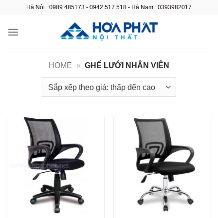
Bỏ
Hà Nội : 0989 485173 - 0942 517 518 - Hà Nam : 0393982017
qua
nội
dung
HOME
»
GHẾ LƯỚI NHÂN VIÊN