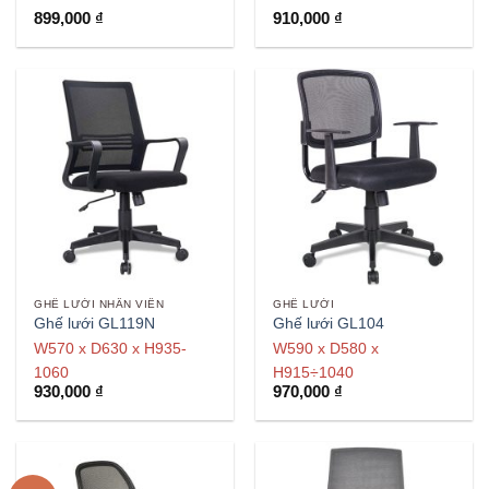
Được xếp
899,000
₫
910,000
₫
hạng
5
5
sao
GHẾ LƯỚI NHÂN VIÊN
GHẾ LƯỚI
Ghế lưới GL119N
Ghế lưới GL104
W570 x D630 x H935-
W590 x D580 x
1060
H915÷1040
930,000
₫
970,000
₫