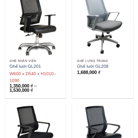
GHẾ NHÂN VIÊN
GHẾ LƯNG TRUNG
Ghế lưới GL201
Ghế lưới GL208
1,688,000
₫
W600 x D540 x H1010–
1090
1,350,000
₫
–
Khoảng
1,530,000
₫
giá:
từ
1,350,000 ₫
đến
1,530,000 ₫