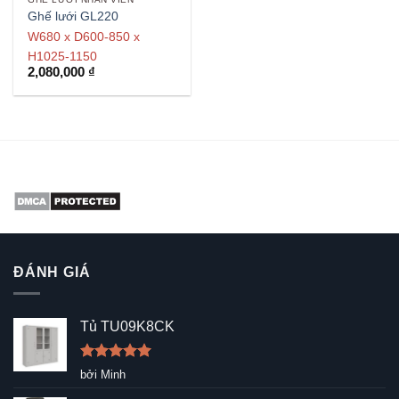
Ghế lưới GL220
W680 x D600-850 x
H1025-1150
2,080,000
₫
ĐÁNH GIÁ
Tủ TU09K8CK
Được xếp
bởi Minh
hạng
5
5