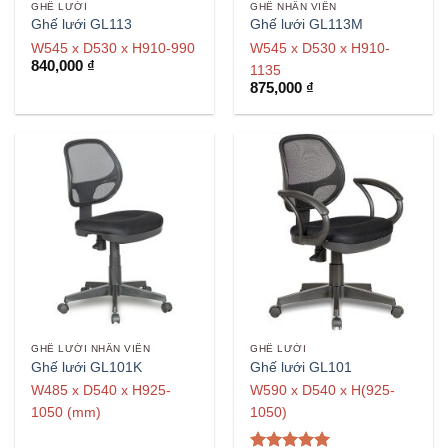
GHẾ LƯỚI
GHẾ NHÂN VIÊN
Ghế lưới GL113
Ghế lưới GL113M
W545 x D530 x H910-990
W545 x D530 x H910-
840,000
₫
1135
875,000
₫
GHẾ LƯỚI NHÂN VIÊN
GHẾ LƯỚI
Ghế lưới GL101K
Ghế lưới GL101
W485 x D540 x H925-
W590 x D540 x H(925-
1050 (mm)
1050)