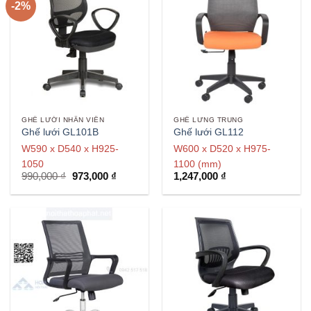
-2%
GHẾ LƯỚI NHÂN VIÊN
GHẾ LƯNG TRUNG
Ghế lưới GL101B
Ghế lưới GL112
W590 x D540 x H925-
W600 x D520 x H975-
1050
1100 (mm)
Giá
Giá
990,000
₫
973,000
₫
1,247,000
₫
gốc
hiện
là:
tại
990,000 ₫.
là:
973,000 ₫.