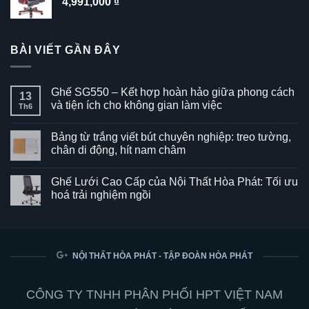
4,991,000
₫
BÀI VIẾT GẦN ĐÂY
Ghế SG550 – Kết hợp hoàn hảo giữa phong cách
13
và tiện ích cho không gian làm việc
Th6
Không
có
Bảng từ trắng viết bút chuyên nghiệp: treo tường,
bình
luận
chân di động, hít nam châm
ở
Ghế
Không
SG550
có
Ghế Lưới Cao Cấp của Nội Thất Hòa Phát: Tối ưu
–
bình
Kết
luận
hoá trải nghiệm ngồi
hợp
ở
hoàn
Bảng
Không
hảo
từ
có
giữa
trắng
bình
phong
viết
luận
cách
bút
ở
và
chuyên
Ghế
NỘI THẤT HÒA PHÁT - TẬP ĐOÀN HÒA PHÁT
tiện
nghiệp:
Lưới
ích
treo
Cao
cho
tường,
Cấp
không
chân
của
CÔNG TY TNHH PHÂN PHỐI HPT VIỆT NAM
gian
di
Nội
làm
động,
Thất