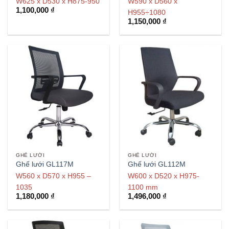
W625 x D530 x H875-950
W590 x D560 x
1,100,000
₫
H955÷1080
1,150,000
₫
GHẾ LƯỚI
GHẾ LƯỚI
Ghế lưới GL117M
Ghế lưới GL112M
W560 x D570 x H955 –
W600 x D520 x H975-
1035
1100 mm
1,180,000
₫
1,496,000
₫