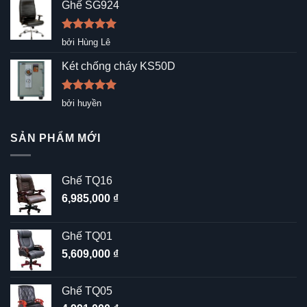
sao
Ghế SG924
Được xếp
bởi Hùng Lê
hạng
5
5
sao
Két chống cháy KS50D
Được xếp
bởi huyền
hạng
5
5
sao
SẢN PHẨM MỚI
Ghế TQ16
6,985,000
₫
Ghế TQ01
5,609,000
₫
Ghế TQ05