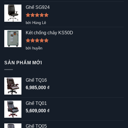
hạng
5
5
sao
Ghế SG924
Được xếp
bởi Hùng Lê
hạng
5
5
sao
Két chống cháy KS50D
Được xếp
bởi huyền
hạng
5
5
sao
SẢN PHẨM MỚI
Ghế TQ16
6,985,000
₫
Ghế TQ01
5,609,000
₫
Ghế TQ05