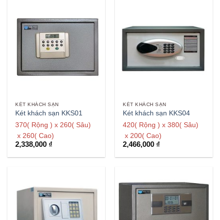
KÉT KHÁCH SẠN
KÉT KHÁCH SẠN
Két khách sạn KKS01
Két khách sạn KKS04
370( Rộng ) x 260( Sâu)
420( Rộng ) x 380( Sâu)
x 260( Cao)
x 200( Cao)
2,338,000
₫
2,466,000
₫