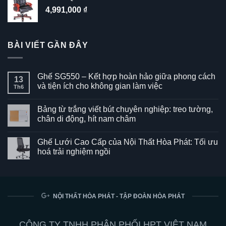
4,991,000
₫
BÀI VIẾT GẦN ĐÂY
Ghế SG550 – Kết hợp hoàn hảo giữa phong cách
13
và tiện ích cho không gian làm việc
Th6
Không
có
Bảng từ trắng viết bút chuyên nghiệp: treo tường,
bình
luận
chân di động, hít nam châm
ở
Ghế
Không
SG550
có
Ghế Lưới Cao Cấp của Nội Thất Hòa Phát: Tối ưu
–
bình
Kết
luận
hoá trải nghiệm ngồi
hợp
ở
hoàn
Bảng
Không
hảo
từ
có
giữa
trắng
bình
phong
viết
luận
cách
bút
ở
và
chuyên
Ghế
NỘI THẤT HÒA PHÁT - TẬP ĐOÀN HÒA PHÁT
tiện
nghiệp:
Lưới
ích
treo
Cao
cho
tường,
Cấp
không
chân
của
CÔNG TY TNHH PHÂN PHỐI HPT VIỆT NAM