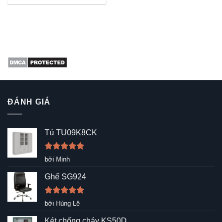
ĐÁNH GIÁ
Tủ TU09K8CK
Được xếp
bởi Minh
hạng
5
5
sao
Ghế SG924
Được xếp
bởi Hùng Lê
hạng
5
5
sao
Két chống cháy KS50D