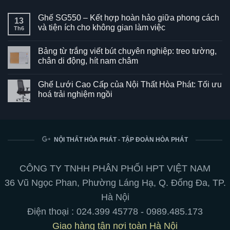
Ghế SG550 – Kết hợp hoàn hảo giữa phong cách
13
và tiện ích cho không gian làm việc
Th6
Không
có
Bảng từ trắng viết bút chuyên nghiệp: treo tường,
bình
luận
chân di động, hít nam châm
ở
Ghế
Không
SG550
có
Ghế Lưới Cao Cấp của Nội Thất Hòa Phát: Tối ưu
–
bình
Kết
luận
hoá trải nghiệm ngồi
hợp
ở
hoàn
Bảng
Không
hảo
từ
có
giữa
trắng
bình
phong
viết
luận
cách
bút
ở
và
chuyên
Ghế
NỘI THẤT HÒA PHÁT - TẬP ĐOÀN HÒA PHÁT
tiện
nghiệp:
Lưới
ích
treo
Cao
cho
tường,
Cấp
không
chân
của
CÔNG TY TNHH PHÂN PHỐI HPT VIỆT NAM
gian
di
Nội
làm
động,
Thất
36 Vũ Ngọc Phan, Phường Láng Hạ, Q. Đống Đa, TP.
việc
hít
Hòa
nam
Phát:
Hà Nội
châm
Tối
ưu
Điện thoại :
024.399 45778
-
0989.485.173
hoá
trải
Giao hàng tận nơi toàn Hà Nội
nghiệm