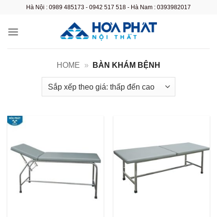
Bỏ
Hà Nội : 0989 485173 - 0942 517 518 - Hà Nam : 0393982017
qua
nội
dung
HOME
»
BÀN KHÁM BỆNH