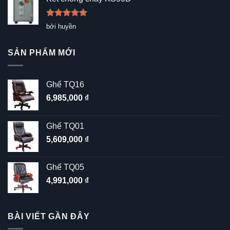
Được xếp
bởi huyền
hạng
5
5
sao
SẢN PHẨM MỚI
Ghế TQ16
6,985,000
₫
Ghế TQ01
5,609,000
₫
Ghế TQ05
4,991,000
₫
BÀI VIẾT GẦN ĐÂY