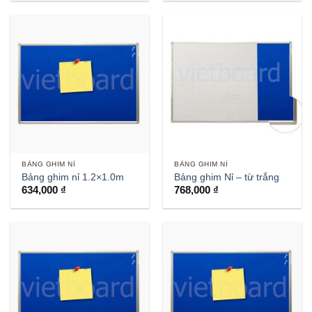
đến
2,073,000 ₫
BẢNG GHIM NỈ
BẢNG GHIM NỈ
Bảng ghim nỉ 1.2×1.0m
Bảng ghim Nỉ – từ trắng
634,000
₫
768,000
₫