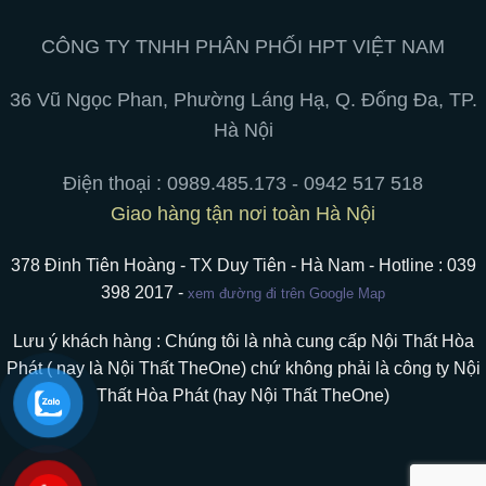
không
chân
của
gian
di
Nội
làm
động,
Thất
CÔNG TY TNHH PHÂN PHỐI HPT VIỆT NAM
việc
hít
Hòa
nam
Phát:
châm
Tối
36 Vũ Ngọc Phan, Phường Láng Hạ, Q. Đống Đa, TP.
ưu
hoá
Hà Nội
trải
nghiệm
ngồi
Điện thoại :
0989.485.173 - 0942 517 518
Giao hàng tận nơi toàn Hà Nội
378 Đinh Tiên Hoàng - TX Duy Tiên - Hà Nam - Hotline : 039
398 2017 -
xem đường đi trên Google Map
Lưu ý khách hàng : Chúng tôi là nhà cung cấp Nội Thất Hòa
Phát ( nay là Nội Thất TheOne) chứ không phải là công ty Nội
Thất Hòa Phát (hay Nội Thất TheOne)