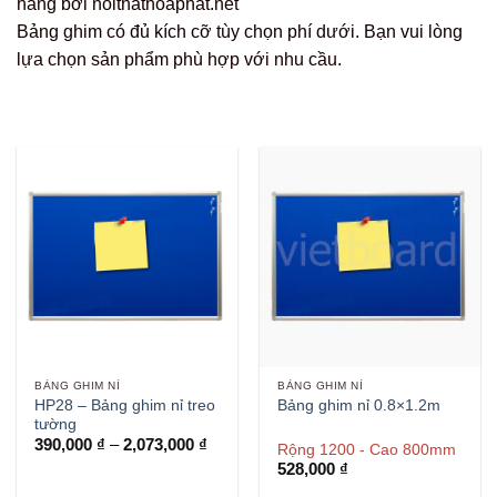
hãng bởi noithathoaphat.net
Bảng ghim có đủ kích cỡ tùy chọn phí dưới. Bạn vui lòng
lựa chọn sản phẩm phù hợp với nhu cầu.
BẢNG GHIM NỈ
BẢNG GHIM NỈ
HP28 – Bảng ghim nỉ treo
Bảng ghim nỉ 0.8×1.2m
tường
Khoảng
390,000
₫
–
2,073,000
₫
Rộng 1200 - Cao 800mm
giá:
528,000
₫
từ
390,000 ₫