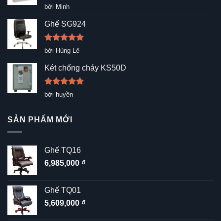
Được xếp
bởi Minh
hạng
5
5
sao
Ghế SG924
Được xếp
bởi Hùng Lê
hạng
5
5
sao
Két chống cháy KS50D
Được xếp
bởi huyền
hạng
5
5
sao
SẢN PHẨM MỚI
Ghế TQ16
6,985,000
₫
Ghế TQ01
5,609,000
₫