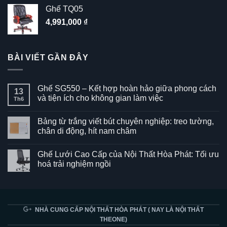
Ghế TQ05
4,991,000
₫
BÀI VIẾT GẦN ĐÂY
Ghế SG550 – Kết hợp hoàn hảo giữa phong cách
13
và tiện ích cho không gian làm việc
Th6
Không
có
Bảng từ trắng viết bút chuyên nghiệp: treo tường,
bình
luận
chân di động, hít nam châm
ở
Ghế
Không
SG550
có
Ghế Lưới Cao Cấp của Nội Thất Hòa Phát: Tối ưu
–
bình
Kết
luận
hoá trải nghiệm ngồi
hợp
ở
hoàn
Bảng
Không
hảo
từ
có
giữa
trắng
bình
phong
viết
luận
cách
bút
ở
và
chuyên
Ghế
NHÀ CUNG CẤP NỘI THẤT HÒA PHÁT ( NAY LÀ NỘI THẤT
tiện
nghiệp:
Lưới
THEONE)
ích
treo
Cao
cho
tường,
Cấp