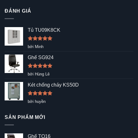
ĐÁNH GIÁ
Tủ TU09K8CK
Được xếp
bởi Minh
hạng
5
5
sao
Ghế SG924
Được xếp
bởi Hùng Lê
hạng
5
5
sao
Két chống cháy KS50D
Được xếp
bởi huyền
hạng
5
5
sao
SẢN PHẨM MỚI
Ghế TQ16