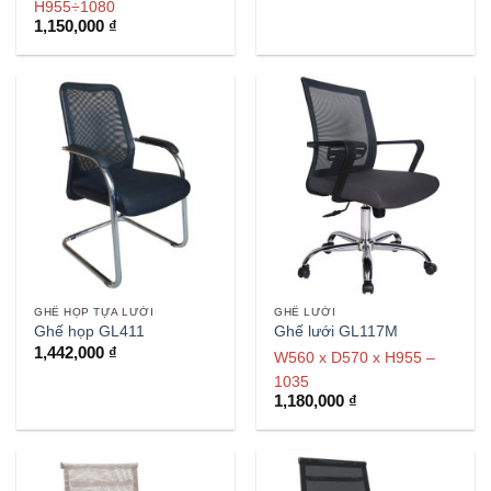
H955÷1080
1,150,000
₫
GHẾ HỌP TỰA LƯỚI
GHẾ LƯỚI
Ghế họp GL411
Ghế lưới GL117M
1,442,000
₫
W560 x D570 x H955 –
1035
1,180,000
₫