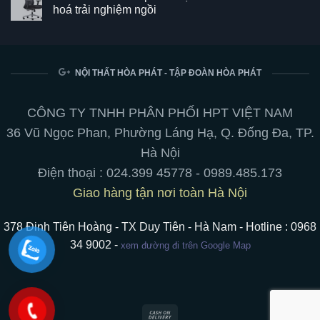
Kết
luận
hoá trải nghiệm ngồi
hợp
ở
hoàn
Bảng
Không
hảo
từ
có
giữa
trắng
bình
phong
viết
luận
cách
bút
ở
và
chuyên
Ghế
NỘI THẤT HÒA PHÁT - TẬP ĐOÀN HÒA PHÁT
tiện
nghiệp:
Lưới
ích
treo
Cao
cho
tường,
Cấp
không
chân
của
CÔNG TY TNHH PHÂN PHỐI HPT VIỆT NAM
gian
di
Nội
làm
động,
Thất
36 Vũ Ngọc Phan, Phường Láng Hạ, Q. Đống Đa, TP.
việc
hít
Hòa
nam
Phát:
Hà Nội
châm
Tối
ưu
Điện thoại :
024.399 45778
-
0989.485.173
hoá
trải
Giao hàng tận nơi toàn Hà Nội
nghiệm
ngồi
378 Đinh Tiên Hoàng - TX Duy Tiên - Hà Nam - Hotline : 0968
34 9002 -
xem đường đi trên Google Map
Cash