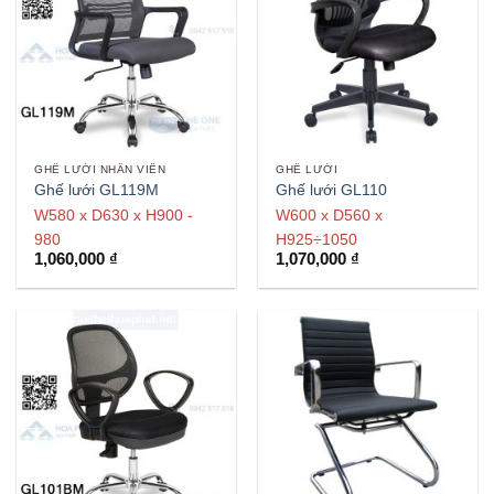
GHẾ LƯỚI NHÂN VIÊN
GHẾ LƯỚI
Ghế lưới GL119M
Ghế lưới GL110
W580 x D630 x H900 -
W600 x D560 x
980
H925÷1050
1,060,000
₫
1,070,000
₫