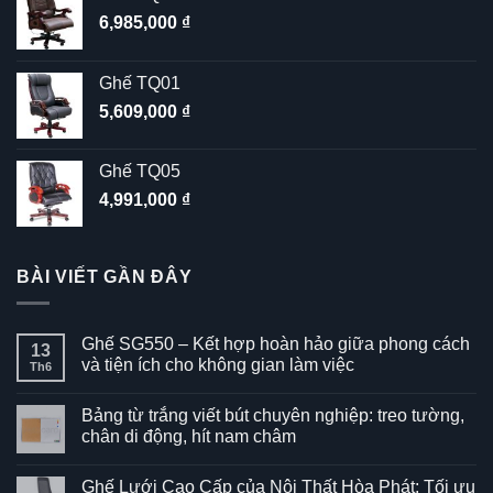
6,985,000
₫
Ghế TQ01
5,609,000
₫
Ghế TQ05
4,991,000
₫
BÀI VIẾT GẦN ĐÂY
Ghế SG550 – Kết hợp hoàn hảo giữa phong cách
13
và tiện ích cho không gian làm việc
Th6
Không
có
Bảng từ trắng viết bút chuyên nghiệp: treo tường,
bình
luận
chân di động, hít nam châm
ở
Ghế
Không
SG550
có
Ghế Lưới Cao Cấp của Nội Thất Hòa Phát: Tối ưu
–
bình