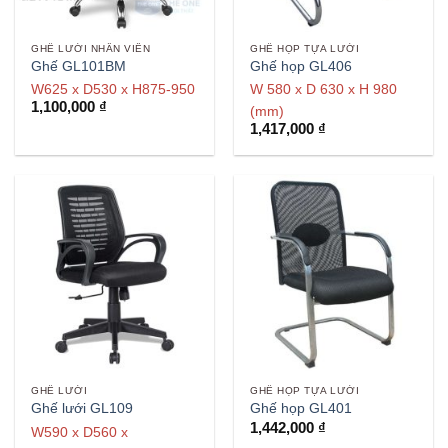
GHẾ LƯỚI NHÂN VIÊN
GHẾ HỌP TỰA LƯỚI
Ghế GL101BM
Ghế họp GL406
W625 x D530 x H875-950
W 580 x D 630 x H 980
1,100,000
₫
(mm)
1,417,000
₫
GHẾ LƯỚI
GHẾ HỌP TỰA LƯỚI
Ghế lưới GL109
Ghế họp GL401
1,442,000
₫
W590 x D560 x