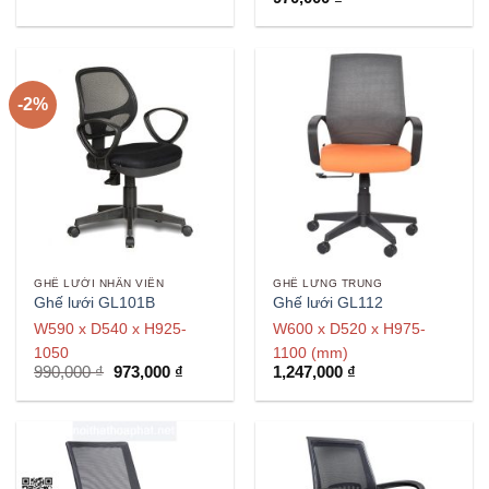
-2%
GHẾ LƯỚI NHÂN VIÊN
GHẾ LƯNG TRUNG
Ghế lưới GL101B
Ghế lưới GL112
W590 x D540 x H925-
W600 x D520 x H975-
1050
1100 (mm)
Giá
Giá
990,000
₫
973,000
₫
1,247,000
₫
gốc
hiện
là:
tại
990,000 ₫.
là:
973,000 ₫.