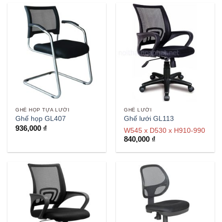
GHẾ HỌP TỰA LƯỚI
GHẾ LƯỚI
Ghế họp GL407
Ghế lưới GL113
936,000
₫
W545 x D530 x H910-990
840,000
₫