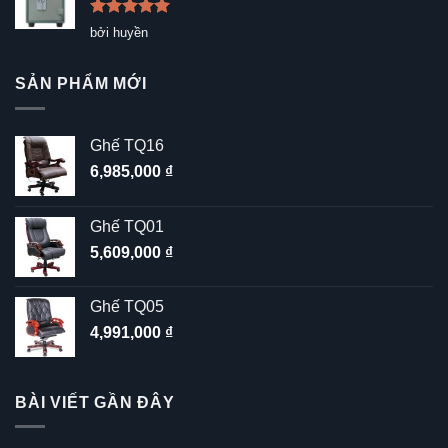
Được xếp
bởi huyền
hạng
5
5
sao
SẢN PHẨM MỚI
Ghế TQ16
6,985,000
₫
Ghế TQ01
5,609,000
₫
Ghế TQ05
4,991,000
₫
BÀI VIẾT GẦN ĐÂY