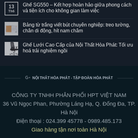
Ghế SG550 – Kết hợp hoàn hảo giữa phong cách
13
và tiện ích cho không gian làm việc
Th6
Không
có
Bảng từ trắng viết bút chuyên nghiệp: treo tường,
bình
luận
chân di động, hít nam châm
ở
Ghế
Không
SG550
có
Ghế Lưới Cao Cấp của Nội Thất Hòa Phát: Tối ưu
–
bình
Kết
luận
hoá trải nghiệm ngồi
hợp
ở
hoàn
Bảng
Không
hảo
từ
có
giữa
trắng
bình
phong
viết
luận
cách
bút
ở
và
chuyên
Ghế
NỘI THẤT HÒA PHÁT - TẬP ĐOÀN HÒA PHÁT
tiện
nghiệp:
Lưới
ích
treo
Cao
cho
tường,
Cấp
không
chân
của
CÔNG TY TNHH PHÂN PHỐI HPT VIỆT NAM
gian
di
Nội
làm
động,
Thất
36 Vũ Ngọc Phan, Phường Láng Hạ, Q. Đống Đa, TP.
việc
hít
Hòa
nam
Phát:
Hà Nội
châm
Tối
ưu
Điện thoại :
024.399 45778
-
0989.485.173
hoá
trải
Giao hàng tận nơi toàn Hà Nội
nghiệm
ngồi