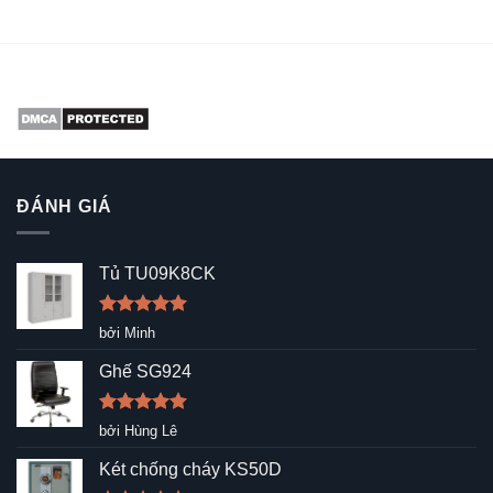
ĐÁNH GIÁ
Tủ TU09K8CK
Được xếp
bởi Minh
hạng
5
5
sao
Ghế SG924
Được xếp
bởi Hùng Lê
hạng
5
5
sao
Két chống cháy KS50D