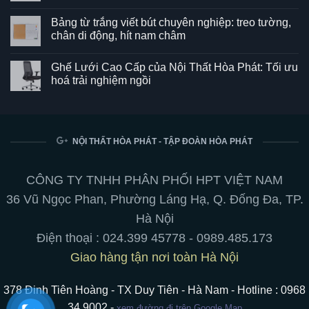
Không
có
Bảng từ trắng viết bút chuyên nghiệp: treo tường,
bình
luận
chân di động, hít nam châm
ở
Ghế
Không
SG550
có
Ghế Lưới Cao Cấp của Nội Thất Hòa Phát: Tối ưu
–
bình
Kết
luận
hoá trải nghiệm ngồi
hợp
ở
hoàn
Bảng
Không
hảo
từ
có
giữa
trắng
bình
phong
viết
luận
cách
bút
ở
và
chuyên
Ghế
NỘI THẤT HÒA PHÁT - TẬP ĐOÀN HÒA PHÁT
tiện
nghiệp:
Lưới
ích
treo
Cao
cho
tường,
Cấp
không
chân
của
CÔNG TY TNHH PHÂN PHỐI HPT VIỆT NAM
gian
di
Nội
làm
động,
Thất
36 Vũ Ngọc Phan, Phường Láng Hạ, Q. Đống Đa, TP.
việc
hít
Hòa
nam
Phát:
Hà Nội
châm
Tối
ưu
Điện thoại :
024.399 45778
-
0989.485.173
hoá
trải
Giao hàng tận nơi toàn Hà Nội
nghiệm
ngồi
378 Đinh Tiên Hoàng - TX Duy Tiên - Hà Nam - Hotline : 0968
34 9002 -
xem đường đi trên Google Map