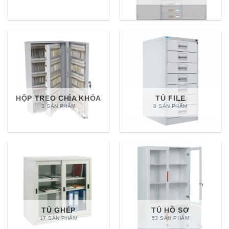
HỘP TREO CHÌA KHÓA
TỦ FILE
3 SẢN PHẨM
8 SẢN PHẨM
TỦ GHÉP
TỦ HỒ SƠ
17 SẢN PHẨM
53 SẢN PHẨM