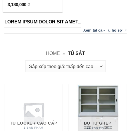
Được
3,180,000
₫
xếp hạng
4
5 sao
LOREM IPSUM DOLOR SIT AMET...
Xem tất cả - Tủ hồ sơ
HOME
»
TỦ SẮT
TỦ LOCKER CAO CẤP
BỘ TỦ GHÉP
1 SẢN PHẨM
12 SẢN PHẨM