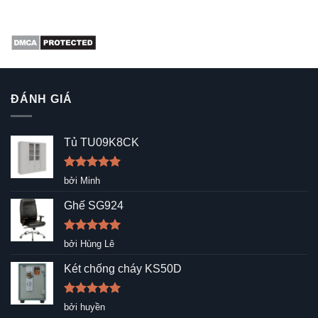
ĐÁNH GIÁ
Tủ TU09K8CK
Được xếp
bởi Minh
hạng
5
5
sao
Ghế SG924
Được xếp
bởi Hùng Lê
hạng
5
5
sao
Két chống cháy KS50D
Được xếp
bởi huyền
hạng
5
5