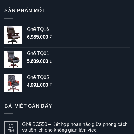
sao
SẢN PHẨM MỚI
Ghế TQ16
6,985,000
₫
Ghế TQ01
5,609,000
₫
Ghế TQ05
4,991,000
₫
BÀI VIẾT GẦN ĐÂY
Ghế SG550 – Kết hợp hoàn hảo giữa phong cách
13
và tiện ích cho không gian làm việc
Th6