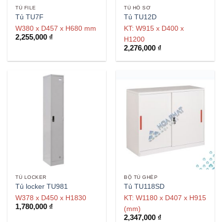
TỦ FILE
TỦ HỒ SƠ
Tủ TU7F
Tủ TU12D
W380 x D457 x H680 mm
KT: W915 x D400 x
2,255,000
₫
H1200
2,276,000
₫
TỦ LOCKER
BỘ TỦ GHÉP
Tủ locker TU981
Tủ TU118SD
W378 x D450 x H1830
KT: W1180 x D407 x H915
1,780,000
₫
(mm)
2,347,000
₫