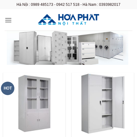
Bỏ
Hà Nội : 0989 485173 - 0942 517 518 - Hà Nam : 0393982017
qua
nội
dung
HOT