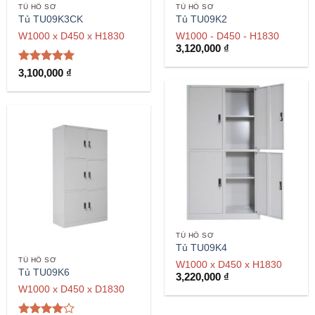
TỦ HỒ SƠ
TỦ HỒ SƠ
Tủ TU09K3CK
Tủ TU09K2
W1000 x D450 x H1830
W1000 - D450 - H1830
3,120,000
₫
Được xếp
3,100,000
₫
hạng
5
5
sao
TỦ HỒ SƠ
Tủ TU09K4
TỦ HỒ SƠ
W1000 x D450 x H1830
Tủ TU09K6
3,220,000
₫
W1000 x D450 x D1830