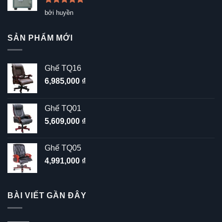
Được xếp
bởi huyền
hạng
5
5
sao
SẢN PHẨM MỚI
Ghế TQ16
6,985,000
₫
Ghế TQ01
5,609,000
₫
Ghế TQ05
4,991,000
₫
BÀI VIẾT GẦN ĐÂY