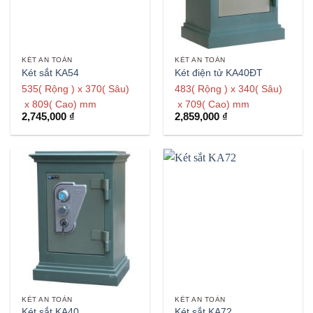
KÉT AN TOÀN
KÉT AN TOÀN
Két sắt KA54
Két điện tử KA40ĐT
535( Rộng ) x 370( Sâu)
483( Rộng ) x 340( Sâu)
x 809( Cao) mm
x 709( Cao) mm
2,745,000
₫
2,859,000
₫
KÉT AN TOÀN
KÉT AN TOÀN
Két sắt KA40
Két sắt KA72