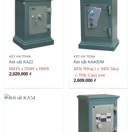
KÉT AN TOÀN
KÉT AN TOÀN
Két sắt KA22
Két sắt KA40DM
W415 x D340 x H609
483( Rộng ) x 340( Sâu)
2,020,000
₫
x 709( Cao) mm
2,609,000
₫