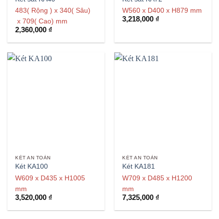
483( Rộng ) x 340( Sâu)
W560 x D400 x H879 mm
3,218,000
₫
x 709( Cao) mm
2,360,000
₫
KÉT AN TOÀN
KÉT AN TOÀN
Két KA100
Két KA181
W609 x D435 x H1005
W709 x D485 x H1200
mm
mm
3,520,000
₫
7,325,000
₫