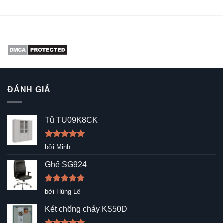
ĐÁNH GIÁ
Tủ TU09K8CK
Được xếp
bởi Minh
hạng
5
5
sao
Ghế SG924
Được xếp
bởi Hùng Lê
hạng
5
5
sao
Két chống cháy KS50D