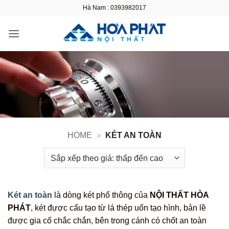
Bỏ
Hà Nam : 0393982017
qua
nội
dung
HOME
»
KÉT AN TOÀN
Két an toàn
là dòng két phổ thông của
NỘI THẤT HÒA
PHÁT
, két đựợc cấu tạo từ lá thép uốn tạo hình, bản lề
được gia cố chắc chắn, bên trong cánh có chốt an toàn