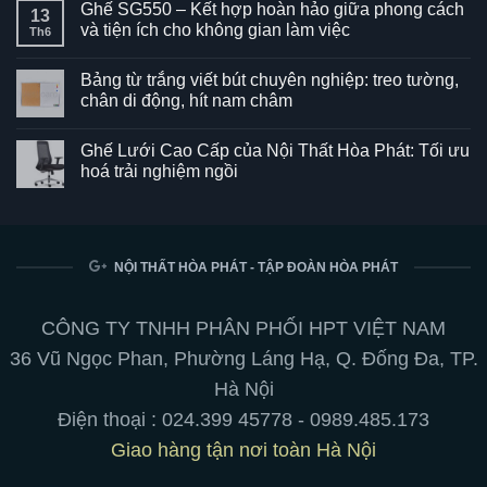
Ghế SG550 – Kết hợp hoàn hảo giữa phong cách
13
và tiện ích cho không gian làm việc
Th6
Không
có
Bảng từ trắng viết bút chuyên nghiệp: treo tường,
bình
luận
chân di động, hít nam châm
ở
Ghế
Không
SG550
có
Ghế Lưới Cao Cấp của Nội Thất Hòa Phát: Tối ưu
–
bình
Kết
luận
hoá trải nghiệm ngồi
hợp
ở
hoàn
Bảng
Không
hảo
từ
có
giữa
trắng
bình
phong
viết
luận
cách
bút
ở
và
chuyên
Ghế
NỘI THẤT HÒA PHÁT - TẬP ĐOÀN HÒA PHÁT
tiện
nghiệp:
Lưới
ích
treo
Cao
cho
tường,
Cấp
không
chân
của
CÔNG TY TNHH PHÂN PHỐI HPT VIỆT NAM
gian
di
Nội
làm
động,
Thất
36 Vũ Ngọc Phan, Phường Láng Hạ, Q. Đống Đa, TP.
việc
hít
Hòa
nam
Phát:
Hà Nội
châm
Tối
ưu
Điện thoại :
024.399 45778
-
0989.485.173
hoá
trải
Giao hàng tận nơi toàn Hà Nội
nghiệm
ngồi