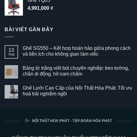
Ghế TQ05
4,991,000
₫
BÀI VIẾT GẦN ĐÂY
Ghế SG550 – Kết hợp hoàn hảo giữa phong cách
13
và tiện ích cho không gian làm việc
Th6
Không
có
Bảng từ trắng viết bút chuyên nghiệp: treo tường,
bình
luận
chân di động, hít nam châm
ở
Ghế
Không
SG550
có
Ghế Lưới Cao Cấp của Nội Thất Hòa Phát: Tối ưu
–
bình
Kết
luận
hoá trải nghiệm ngồi
hợp
ở
hoàn
Bảng
Không
hảo
từ
có
giữa
trắng
bình
phong
viết
luận
cách
bút
ở
và
chuyên
Ghế
NỘI THẤT HÒA PHÁT - TẬP ĐOÀN HÒA PHÁT
tiện
nghiệp:
Lưới
ích
treo
Cao
cho
tường,
Cấp
không
chân
của