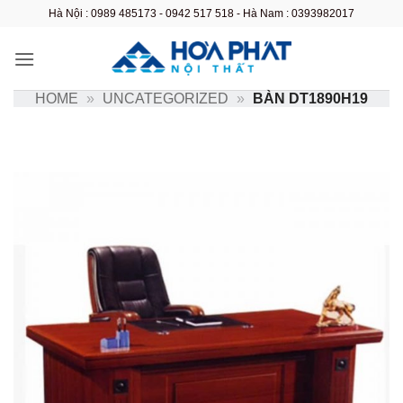
Bỏ
Hà Nội : 0989 485173 - 0942 517 518 - Hà Nam : 0393982017
qua
nội
dung
HOME
»
UNCATEGORIZED
»
BÀN DT1890H19