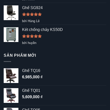
hạng
5
5
sao
Ghế SG924
Được xếp
bởi Hùng Lê
hạng
5
5
sao
Két chống cháy KS50D
Được xếp
bởi huyền
hạng
5
5
sao
SẢN PHẨM MỚI
Ghế TQ16
6,985,000
₫
Ghế TQ01
5,609,000
₫