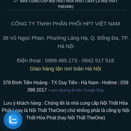
NHÀ CUNG CẤP NỘI THẤT HÒA PHÁT ( NAY LÀ NỘI THẤT
tiện
nghiệp:
Lưới
THEONE)
ích
treo
Cao
cho
tường,
Cấp
không
chân
của
gian
di
Nội
làm
động,
Thất
CÔNG TY TNHH PHÂN PHỐI HPT VIỆT NAM
việc
hít
Hòa
nam
Phát:
châm
Tối
36 Vũ Ngọc Phan, Phường Láng Hạ, Q. Đống Đa, TP.
ưu
hoá
Hà Nội
trải
nghiệm
ngồi
Điện thoại :
0989.485.173 - 0942 517 518
Giao hàng tận nơi toàn Hà Nội
378 Đinh Tiên Hoàng - TX Duy Tiên - Hà Nam - Hotline : 039
398 2017 -
xem đường đi trên Google Map
Lưu ý khách hàng : Chúng tôi là nhà cung cấp Nội Thất Hòa
Phát ( nay là Nội Thất TheOne) chứ không phải là công ty Nội
Thất Hòa Phát (hay Nội Thất TheOne)