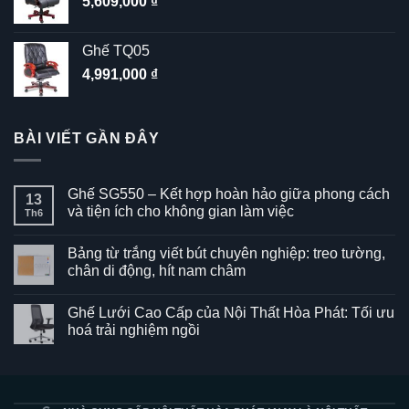
5,609,000
₫
Ghế TQ05
4,991,000
₫
BÀI VIẾT GẦN ĐÂY
Ghế SG550 – Kết hợp hoàn hảo giữa phong cách
13
và tiện ích cho không gian làm việc
Th6
Không
có
Bảng từ trắng viết bút chuyên nghiệp: treo tường,
bình
luận
chân di động, hít nam châm
ở
Ghế
Không
SG550
có
Ghế Lưới Cao Cấp của Nội Thất Hòa Phát: Tối ưu
–
bình
Kết
luận
hoá trải nghiệm ngồi
hợp
ở
hoàn
Bảng
Không
hảo
từ
có
giữa
trắng
bình
phong
viết
luận
cách
bút
ở
và
chuyên
Ghế