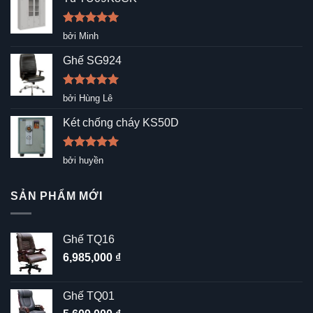
Được xếp
bởi Minh
hạng
5
5
sao
Ghế SG924
Được xếp
bởi Hùng Lê
hạng
5
5
sao
Két chống cháy KS50D
Được xếp
bởi huyền
hạng
5
5
sao
SẢN PHẨM MỚI
Ghế TQ16
6,985,000
₫
Ghế TQ01