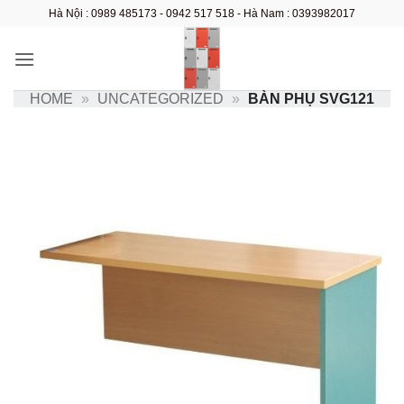
Bỏ
Hà Nội : 0989 485173 - 0942 517 518 - Hà Nam : 0393982017
qua
nội
dung
HOME
»
UNCATEGORIZED
»
BÀN PHỤ SVG121