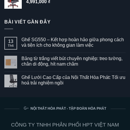
4,991,000
₫
BÀI VIẾT GẦN ĐÂY
Ghế SG550 – Kết hợp hoàn hảo giữa phong cách
13
và tiện ích cho không gian làm việc
Th6
Không
có
Bảng từ trắng viết bút chuyên nghiệp: treo tường,
bình
luận
chân di động, hít nam châm
ở
Ghế
Không
SG550
có
Ghế Lưới Cao Cấp của Nội Thất Hòa Phát: Tối ưu
–
bình
Kết
luận
hoá trải nghiệm ngồi
hợp
ở
hoàn
Bảng
Không
hảo
từ
có
giữa
trắng
bình
phong
viết
luận
cách
bút
ở
và
chuyên
Ghế
NỘI THẤT HÒA PHÁT - TẬP ĐOÀN HÒA PHÁT
tiện
nghiệp:
Lưới
ích
treo
Cao
cho
tường,
Cấp
không
chân
của
CÔNG TY TNHH PHÂN PHỐI HPT VIỆT NAM
gian
di
Nội