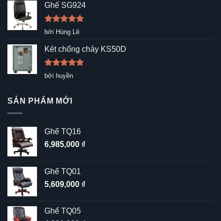
sao
Ghế SG924
Được xếp
bởi Hùng Lê
hạng
5
5
sao
Két chống cháy KS50D
Được xếp
bởi huyền
hạng
5
5
sao
SẢN PHẨM MỚI
Ghế TQ16
6,985,000
₫
Ghế TQ01
5,609,000
₫
Ghế TQ05