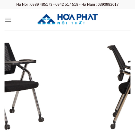
Bỏ
Hà Nội : 0989 485173 - 0942 517 518 - Hà Nam : 0393982017
qua
nội
dung