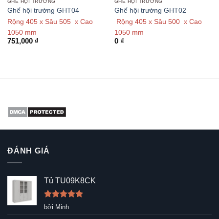
GHẾ HỘI TRƯỜNG
GHẾ HỘI TRƯỜNG
Ghế hội trường GHT04
Ghế hội trường GHT02
Rộng 405 x Sâu 505 x Cao
Rộng 405 x Sâu 500 x Cao
1050 mm
1050 mm
751,000
₫
0
₫
ĐÁNH GIÁ
Tủ TU09K8CK
Được xếp
bởi Minh
hạng
5
5