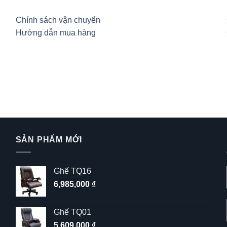
Chính sách vận chuyển
Hướng dẫn mua hàng
SẢN PHẨM MỚI
Ghế TQ16
6,985,000
₫
Ghế TQ01
5,609,000
₫