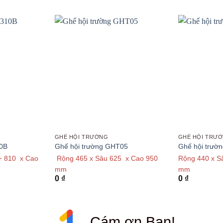
GHẾ HỘI TRƯỜNG
GHẾ HỘI TRƯ
10B
Ghế hội trường GHT05
Ghế hội trườ
÷ 810 x Cao
Rộng 465 x Sâu 625 x Cao 950
Rộng 440 x S
mm
mm
0
₫
0
₫
Cám ơn Bạn!