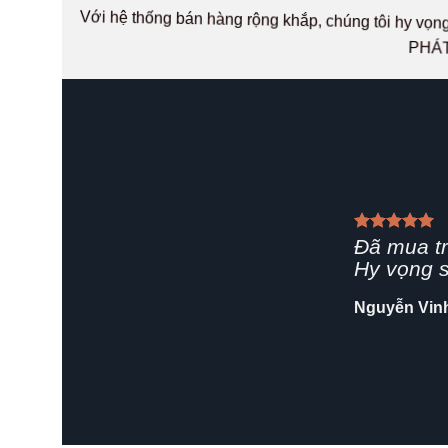
Với hệ thống bán hàng rộng khắp, chúng tôi hy v
PHÁT
Giao hàn
rất chuyê
Shop nên 
Hải Yến
/
Za