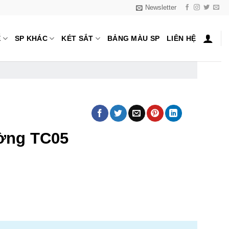
Newsletter
Ế
SP KHÁC
KÉT SẮT
BẢNG MÀU SP
LIÊN HỆ
ường TC05