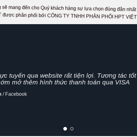
ọng sẽ mang đến cho Quý khách hàng sự lựa chọn đúng đắn n
 được phân phối bởi CÔNG TY TNHH PHÂN PHỐI HPT VIỆ
g nhanh,
n nghiệp, hình thức bán hàng Online đang dần 
cập nhật thêm tính năng chia sẻ mạng xã hội
lo