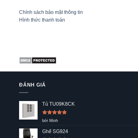
Chính sách bảo mật thông tin
Hình thức thanh toán
ĐÁNH GIÁ
Tủ TU09K8CK
Được xếp
bởi Minh
hạng
5
5
sao
Ghế SG924