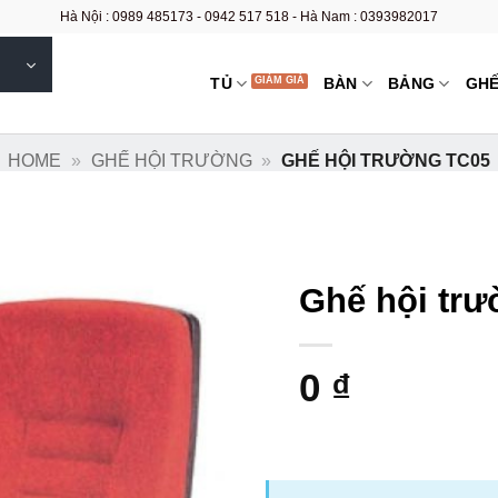
Hà Nội : 0989 485173 - 0942 517 518 - Hà Nam : 0393982017
TỦ
BÀN
BẢNG
GH
HOME
»
GHẾ HỘI TRƯỜNG
»
GHẾ HỘI TRƯỜNG TC05
Ghế hội tr
0
₫