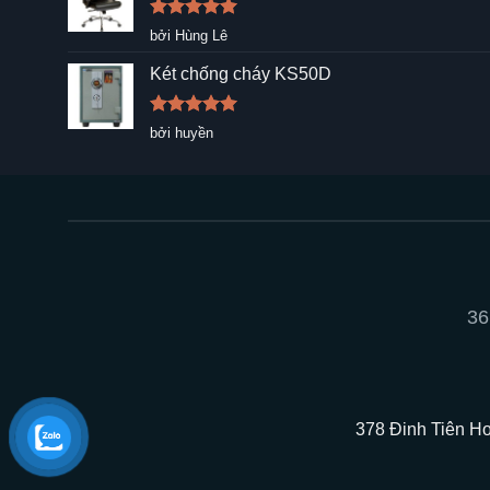
Được xếp
bởi Hùng Lê
hạng
5
5
sao
Két chống cháy KS50D
Được xếp
bởi huyền
hạng
5
5
sao
36
378 Đinh Tiên Ho