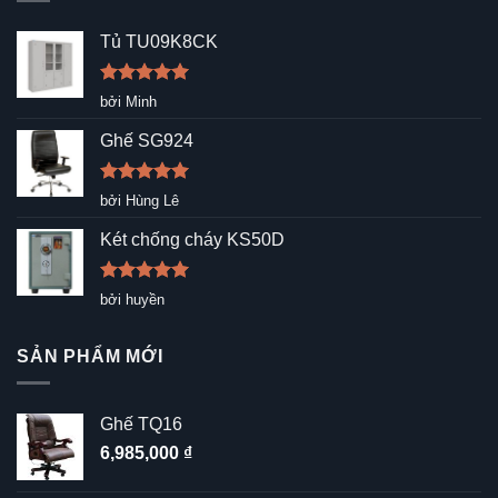
Tủ TU09K8CK
Được xếp
bởi Minh
hạng
5
5
sao
Ghế SG924
Được xếp
bởi Hùng Lê
hạng
5
5
sao
Két chống cháy KS50D
Được xếp
bởi huyền
hạng
5
5
sao
SẢN PHẨM MỚI
Ghế TQ16
6,985,000
₫