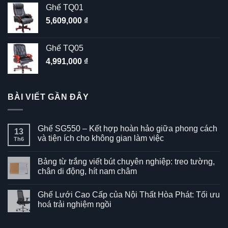
Ghế TQ01
5,609,000
₫
Ghế TQ05
4,991,000
₫
BÀI VIẾT GẦN ĐÂY
Ghế SG550 – Kết hợp hoàn hảo giữa phong cách
13
và tiện ích cho không gian làm việc
Th6
Không
có
Bảng từ trắng viết bút chuyên nghiệp: treo tường,
bình
luận
chân di động, hít nam châm
ở
Ghế
Không
SG550
có
Ghế Lưới Cao Cấp của Nội Thất Hòa Phát: Tối ưu
–
bình
Kết
luận
hoá trải nghiệm ngồi
hợp
ở
hoàn
Bảng
Không
hảo
từ
có
giữa
trắng
bình