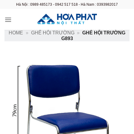
Bỏ
Hà Nội : 0989 485173 - 0942 517 518 - Hà Nam : 0393982017
qua
nội
dung
HOME
»
GHẾ HỘI TRƯỜNG
»
GHẾ HỘI TRƯỜNG
G893