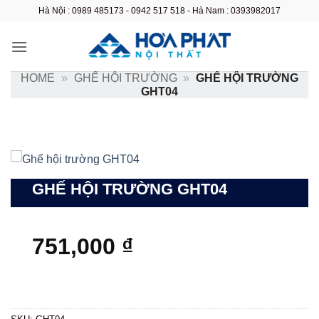
Bỏ
Hà Nội : 0989 485173 - 0942 517 518 - Hà Nam : 0393982017
qua
nội
dung
HOME
»
GHẾ HỘI TRƯỜNG
»
GHẾ HỘI TRƯỜNG
GHT04
GHẾ HỘI TRƯỜNG GHT04
751,000
₫