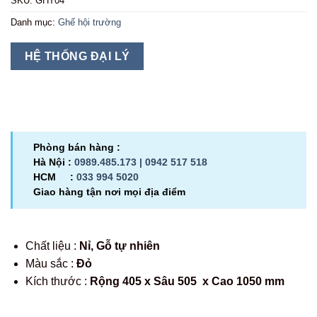
SKU:
GHT04
Danh mục:
Ghế hội trường
HỆ THỐNG ĐẠI LÝ
Phòng bán hàng :
Hà Nội :
0989.485.173 |
0942 517 518
HCM :
033 994 5020
Giao hàng tận nơi mọi địa điểm
Chất liệu :
Nỉ, Gỗ tự nhiên
Màu sắc :
Đỏ
Kích thước :
Rộng 405 x Sâu 505 x Cao 1050 mm