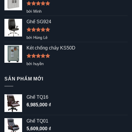
Được xếp
bởi Minh
hạng
5
5
sao
Ghế SG924
Được xếp
bởi Hùng Lê
hạng
5
5
sao
Két chống cháy KS50D
Được xếp
bởi huyền
hạng
5
5
sao
SẢN PHẨM MỚI
Ghế TQ16
6,985,000
₫
Ghế TQ01
5,609,000
₫