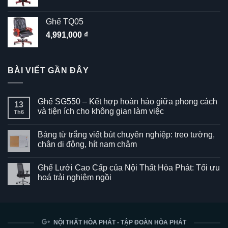
Ghế TQ05
4,991,000
₫
BÀI VIẾT GẦN ĐÂY
Ghế SG550 – Kết hợp hoàn hảo giữa phong cách
13
và tiện ích cho không gian làm việc
Th6
Không
có
Bảng từ trắng viết bút chuyên nghiệp: treo tường,
bình
luận
chân di động, hít nam châm
ở
Ghế
Không
SG550
có
Ghế Lưới Cao Cấp của Nội Thất Hòa Phát: Tối ưu
–
bình
Kết
luận
hoá trải nghiệm ngồi
hợp
ở
hoàn
Bảng
Không
hảo
từ
có
giữa
trắng
bình
phong
viết
luận
cách
bút
ở
và
chuyên
Ghế
NỘI THẤT HÒA PHÁT - TẬP ĐOÀN HÒA PHÁT
tiện
nghiệp:
Lưới