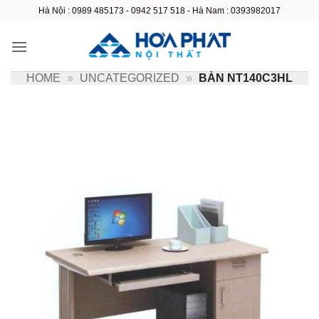
Bỏ
Hà Nội : 0989 485173 - 0942 517 518 - Hà Nam : 0393982017
qua
nội
dung
HOME
»
UNCATEGORIZED
»
BÀN NT140C3HL