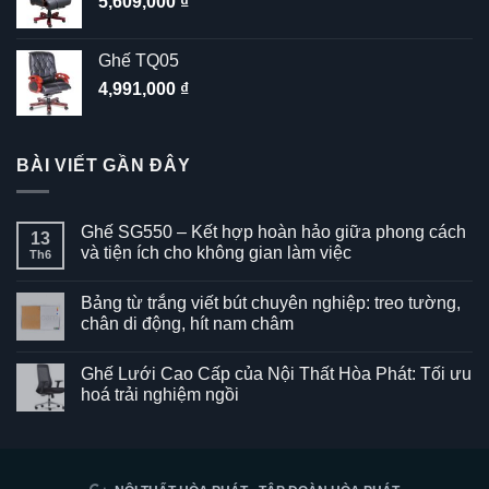
5,609,000
₫
Ghế TQ05
4,991,000
₫
BÀI VIẾT GẦN ĐÂY
Ghế SG550 – Kết hợp hoàn hảo giữa phong cách
13
và tiện ích cho không gian làm việc
Th6
Không
có
Bảng từ trắng viết bút chuyên nghiệp: treo tường,
bình
luận
chân di động, hít nam châm
ở
Ghế
Không
SG550
có
Ghế Lưới Cao Cấp của Nội Thất Hòa Phát: Tối ưu
–
bình
Kết
luận
hoá trải nghiệm ngồi
hợp
ở
hoàn
Bảng
Không
hảo
từ
có
giữa
trắng
bình
phong
viết
luận
cách
bút
ở
và
chuyên
Ghế