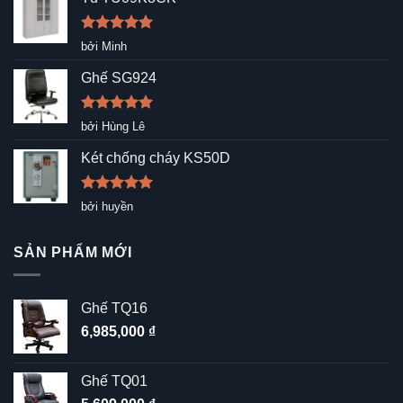
Được xếp
bởi Minh
hạng
5
5
sao
Ghế SG924
Được xếp
bởi Hùng Lê
hạng
5
5
sao
Két chống cháy KS50D
Được xếp
bởi huyền
hạng
5
5
sao
SẢN PHẨM MỚI
Ghế TQ16
6,985,000
₫
Ghế TQ01