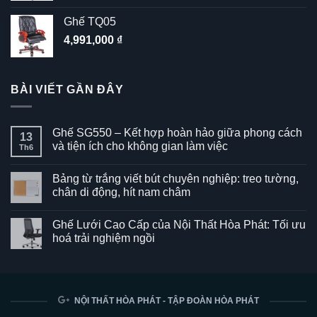
Ghế TQ05
4,991,000
₫
BÀI VIẾT GẦN ĐÂY
Ghế SG550 – Kết hợp hoàn hảo giữa phong cách
13
và tiện ích cho không gian làm việc
Th6
Không
có
Bảng từ trắng viết bút chuyên nghiệp: treo tường,
bình
luận
chân di động, hít nam châm
ở
Ghế
Không
SG550
có
Ghế Lưới Cao Cấp của Nội Thất Hòa Phát: Tối ưu
–
bình
Kết
luận
hoá trải nghiệm ngồi
hợp
ở
hoàn
Bảng
Không
hảo
từ
có
giữa
trắng
bình
phong
viết
luận
cách
bút
ở
và
chuyên
Ghế
NỘI THẤT HÒA PHÁT - TẬP ĐOÀN HÒA PHÁT
tiện
nghiệp:
Lưới
ích
treo
Cao