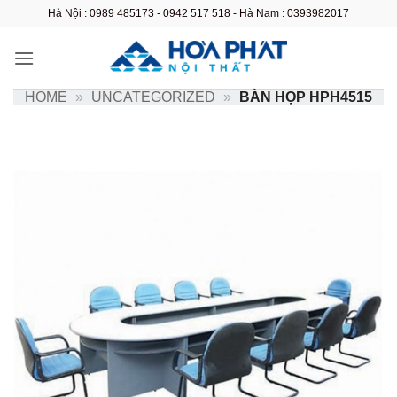
Bỏ
Hà Nội : 0989 485173 - 0942 517 518 - Hà Nam : 0393982017
qua
nội
dung
HOME
»
UNCATEGORIZED
»
BÀN HỌP HPH4515