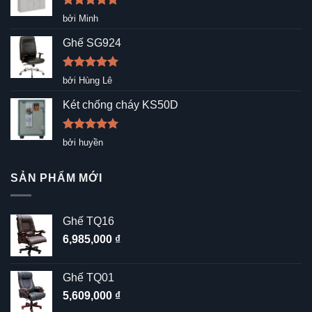
Được xếp
bởi Minh
hạng
5
5
sao
Ghế SG924
Được xếp
bởi Hùng Lê
hạng
5
5
sao
Két chống cháy KS50D
Được xếp
bởi huyền
hạng
5
5
sao
SẢN PHẨM MỚI
Ghế TQ16
6,985,000
₫
Ghế TQ01
5,609,000
₫