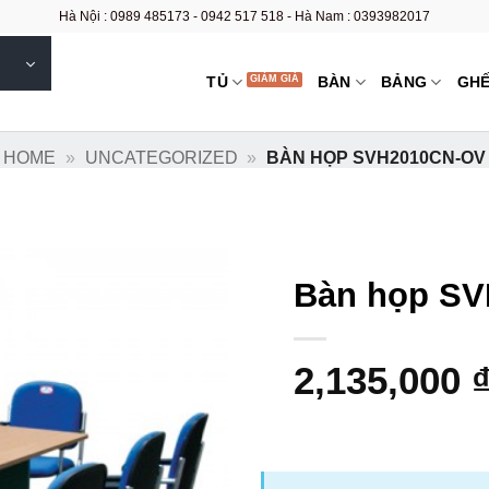
Hà Nội : 0989 485173 - 0942 517 518 - Hà Nam : 0393982017
TỦ
BÀN
BẢNG
GH
HOME
»
UNCATEGORIZED
»
BÀN HỌP SVH2010CN-OV
Bàn họp S
2,135,000