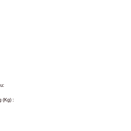
ệu:
 (Kg) :