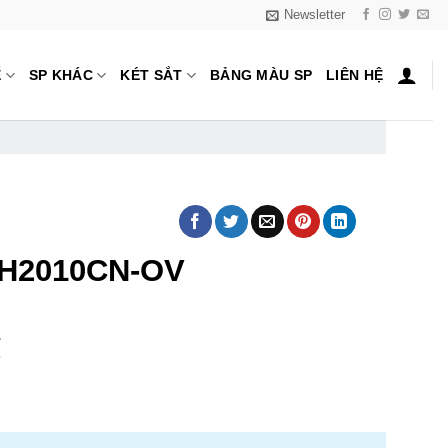
Newsletter
Ế
SP KHÁC
KÉT SẮT
BẢNG MÀU SP
LIÊN HỆ
VH2010CN-OV
₫