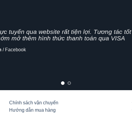
g nhanh,
n nghiệp, hình thức bán hàng Online đang dần 
cập nhật thêm tính năng chia sẻ mạng xã hội
lo
Chính sách vận chuyển
Hướng dẫn mua hàng