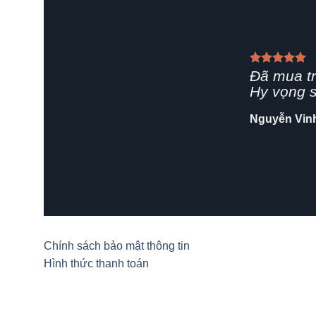
Giao hàn
rất chuyê
Shop nên 
Hải Yến
/
Za
Chính sách bảo mật thông tin
Hình thức thanh toán