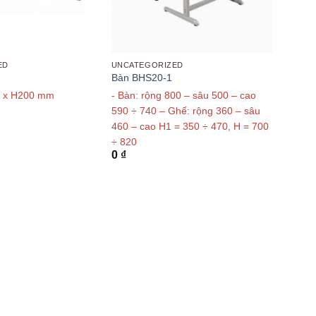
ED
UNCATEGORIZED
Bàn BHS20-1
 x H200 mm
- Bàn: rộng 800 – sâu 500 – cao
590 ÷ 740 – Ghế: rộng 360 – sâu
460 – cao H1 = 350 ÷ 470, H = 700
÷ 820
0
₫