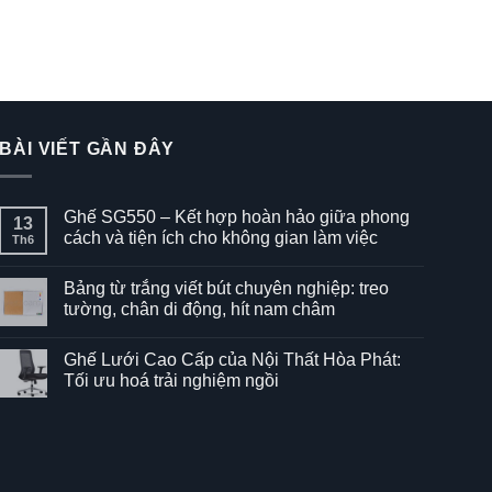
BÀI VIẾT GẦN ĐÂY
Ghế SG550 – Kết hợp hoàn hảo giữa phong
13
cách và tiện ích cho không gian làm việc
Th6
Không
có
Bảng từ trắng viết bút chuyên nghiệp: treo
bình
luận
tường, chân di động, hít nam châm
ở
Ghế
Không
SG550
có
Ghế Lưới Cao Cấp của Nội Thất Hòa Phát:
–
bình
Kết
luận
Tối ưu hoá trải nghiệm ngồi
hợp
ở
hoàn
Bảng
Không
hảo
từ
có
giữa
trắng
bình
phong
viết
luận
cách
bút
ở
và
chuyên
Ghế
tiện
nghiệp:
Lưới