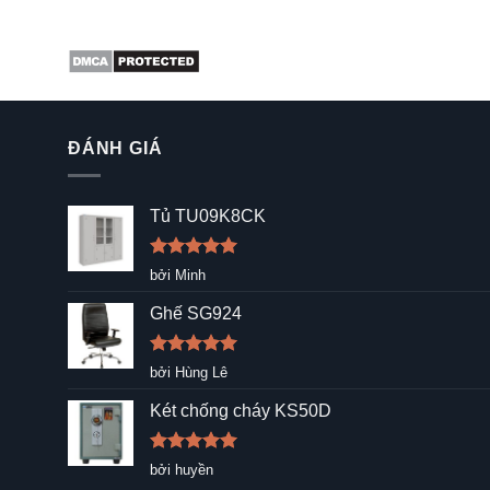
ĐÁNH GIÁ
Tủ TU09K8CK
Được xếp
bởi Minh
hạng
5
5
sao
Ghế SG924
Được xếp
bởi Hùng Lê
hạng
5
5
sao
Két chống cháy KS50D
Được xếp
bởi huyền
hạng
5
5