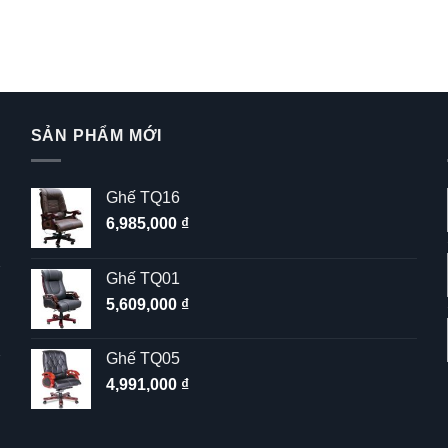
SẢN PHẨM MỚI
Ghế TQ16
6,985,000
₫
Ghế TQ01
5,609,000
₫
Ghế TQ05
4,991,000
₫