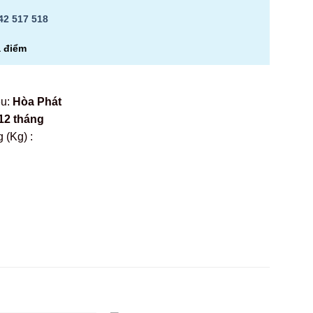
42 517 518
a điểm
ệu:
Hòa Phát
12 tháng
 (Kg) :