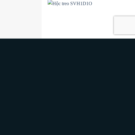
ED
UNCATEGORIZED
101
Hộc treo SVH1D1O
Sâu 450 x Cao 680
Rộng 400 x Sâu 470 x Cao 444 mm
0
₫