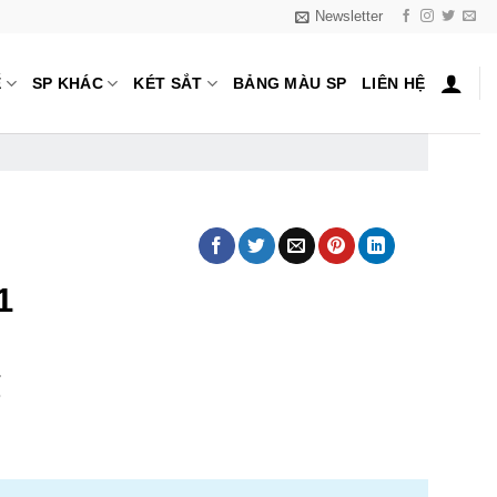
Newsletter
Ế
SP KHÁC
KÉT SẮT
BẢNG MÀU SP
LIÊN HỆ
1
₫