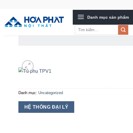
Bỏ
qua
Danh mục sản phẩm
nội
dung
Tìm
kiếm:
Danh mục:
Uncategorized
HỆ THỐNG ĐẠI LÝ