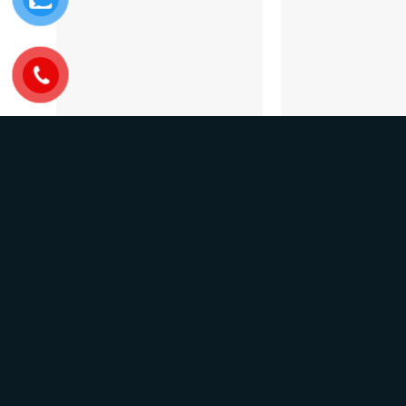
UNCATEGORIZED
UNCATEGORIZED
Ghế lưới GL323
Bàn SV100HL
1,431,000
₫
 cao
W660 x D620-1450 x H1120-1200
 sâu
mm
2,645,000
₫
 = 630