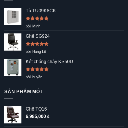
Tủ TU09K8CK
Được xếp
bởi Minh
hạng
5
5
sao
Ghế SG924
Được xếp
bởi Hùng Lê
hạng
5
5
sao
Két chống cháy KS50D
Được xếp
bởi huyền
hạng
5
5
sao
SẢN PHẨM MỚI
Ghế TQ16
6,985,000
₫