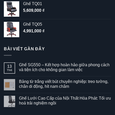
Ghế TQ01
5,609,000
₫
Ghế TQ05
4,991,000
₫
BÀI VIẾT GẦN ĐÂY
Ghế SG550 – Kết hợp hoàn hảo giữa phong cách
13
và tiện ích cho không gian làm việc
Th6
Không
có
Bảng từ trắng viết bút chuyên nghiệp: treo tường,
bình
luận
chân di động, hít nam châm
ở
Ghế
Không
SG550
có
Ghế Lưới Cao Cấp của Nội Thất Hòa Phát: Tối ưu
–
bình
Kết
luận
hoá trải nghiệm ngồi
hợp
ở
hoàn
Bảng
Không
hảo
từ
có
giữa
trắng
bình