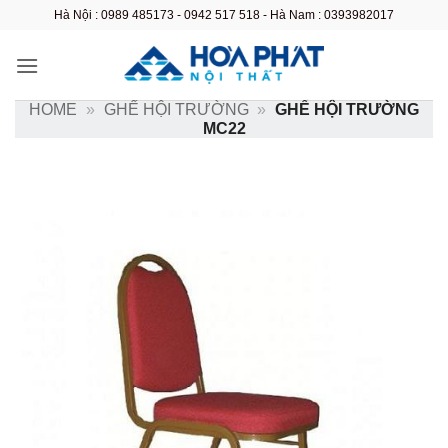
Bỏ
Hà Nội : 0989 485173 - 0942 517 518 - Hà Nam : 0393982017
qua
nội
dung
HOME
»
GHẾ HỘI TRƯỜNG
»
GHẾ HỘI TRƯỜNG
MC22