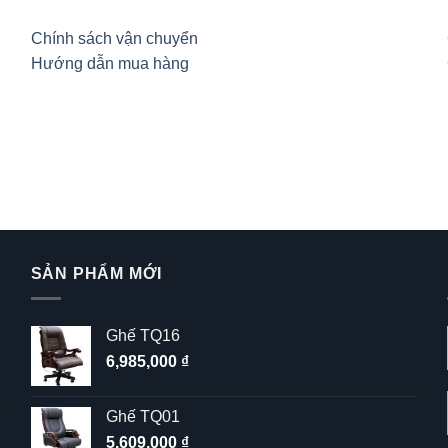
Chính sách vận chuyển
Hướng dẫn mua hàng
SẢN PHẨM MỚI
Ghế TQ16
6,985,000
₫
Ghế TQ01
5,609,000
₫