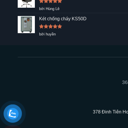
Được xếp
bởi Hùng Lê
hạng
5
5
sao
Két chống cháy KS50D
Được xếp
bởi huyền
hạng
5
5
sao
36
378 Đinh Tiên Ho