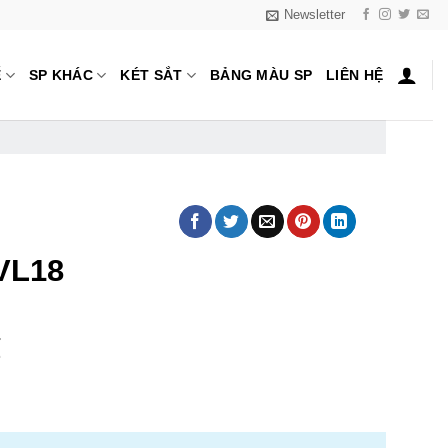
Newsletter
Ế
SP KHÁC
KÉT SẮT
BẢNG MÀU SP
LIÊN HỆ
VL18
₫