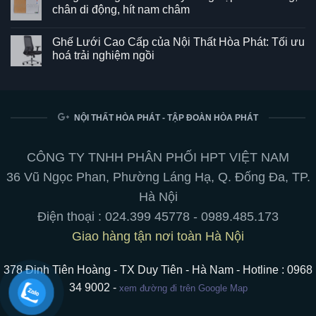
luận
chân di động, hít nam châm
ở
Ghế
Không
SG550
có
Ghế Lưới Cao Cấp của Nội Thất Hòa Phát: Tối ưu
–
bình
Kết
luận
hoá trải nghiệm ngồi
hợp
ở
hoàn
Bảng
Không
hảo
từ
có
giữa
trắng
bình
phong
viết
luận
cách
bút
ở
và
chuyên
Ghế
NỘI THẤT HÒA PHÁT - TẬP ĐOÀN HÒA PHÁT
tiện
nghiệp:
Lưới
ích
treo
Cao
cho
tường,
Cấp
không
chân
của
CÔNG TY TNHH PHÂN PHỐI HPT VIỆT NAM
gian
di
Nội
làm
động,
Thất
36 Vũ Ngọc Phan, Phường Láng Hạ, Q. Đống Đa, TP.
việc
hít
Hòa
nam
Phát:
Hà Nội
châm
Tối
ưu
Điện thoại :
024.399 45778
-
0989.485.173
hoá
trải
Giao hàng tận nơi toàn Hà Nội
nghiệm
ngồi
378 Đinh Tiên Hoàng - TX Duy Tiên - Hà Nam - Hotline : 0968
34 9002 -
xem đường đi trên Google Map