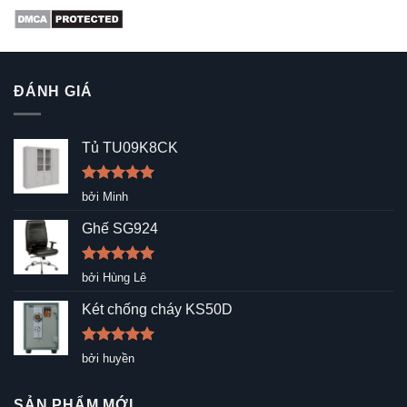
ĐÁNH GIÁ
Tủ TU09K8CK
Được xếp
bởi Minh
hạng
5
5
sao
Ghế SG924
Được xếp
bởi Hùng Lê
hạng
5
5
sao
Két chống cháy KS50D
Được xếp
bởi huyền
hạng
5
5
sao
SẢN PHẨM MỚI