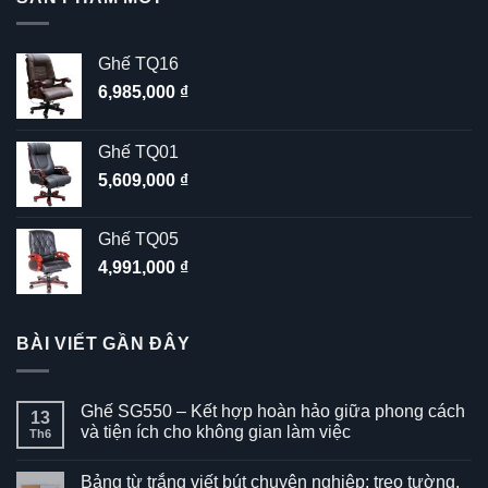
Ghế TQ16
6,985,000
₫
Ghế TQ01
5,609,000
₫
Ghế TQ05
4,991,000
₫
BÀI VIẾT GẦN ĐÂY
Ghế SG550 – Kết hợp hoàn hảo giữa phong cách
13
và tiện ích cho không gian làm việc
Th6
Không
có
Bảng từ trắng viết bút chuyên nghiệp: treo tường,
bình