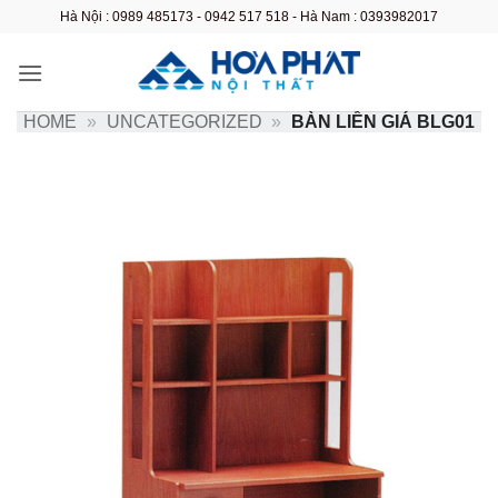
Bỏ
Hà Nội : 0989 485173 - 0942 517 518 - Hà Nam : 0393982017
qua
nội
dung
HOME
»
UNCATEGORIZED
»
BÀN LIỀN GIÁ BLG01