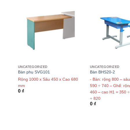
UNCATEGORIZED
UNCATEGORIZED
Bàn phụ SVG101
Bàn BHS20-2
Rộng 1000 x Sâu 450 x Cao 680
- Bàn: rộng 800 – sâ
mm
590 ÷ 740 – Ghế: rộn
0
₫
460 – cao H1 = 350 ÷
÷ 820
0
₫