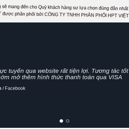
ọng sẽ mang đến cho Quý khách hàng sự lựa chọn đúng đắn n
 được phân phối bởi CÔNG TY TNHH PHÂN PHỐI HPT VIỆ
g nhanh,
n nghiệp, hình thức bán hàng Online đang dần 
cập nhật thêm tính năng chia sẻ mạng xã hội
lo