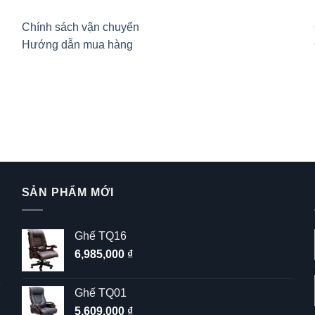
Chính sách vận chuyển
Hướng dẫn mua hàng
SẢN PHẨM MỚI
Ghế TQ16
6,985,000
₫
Ghế TQ01
5,609,000
₫