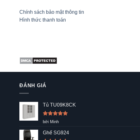
Chính sách bảo mật thông tin
Hình thức thanh toán
ĐÁNH GIÁ
Tủ TU09K8CK
Được xếp
bởi Minh
hạng
5
5
sao
Ghế SG924