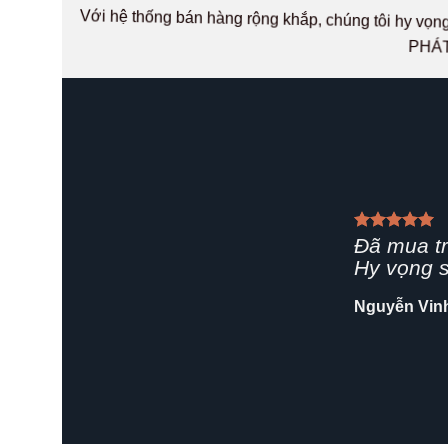
Với hệ thống bán hàng rộng khắp, chúng tôi hy v
PHÁT
Giao hàn
rất chuyê
Shop nên 
Hải Yến
/
Za