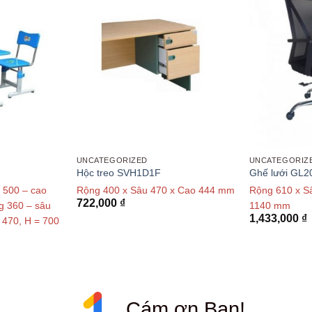
UNCATEGORIZED
UNCATEGORIZ
Hộc treo SVH1D1F
Ghế lưới GL2
u 500 – cao
Rộng 400 x Sâu 470 x Cao 444 mm
Rộng 610 x S
722,000
₫
g 360 – sâu
1140 mm
1,433,000
₫
 470, H = 700
Cám ơn Bạn!