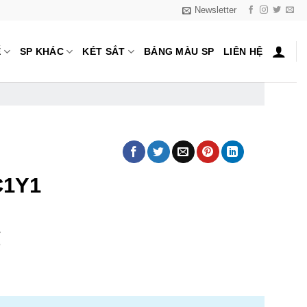
Newsletter
Ế
SP KHÁC
KÉT SẮT
BẢNG MÀU SP
LIÊN HỆ
C1Y1
₫