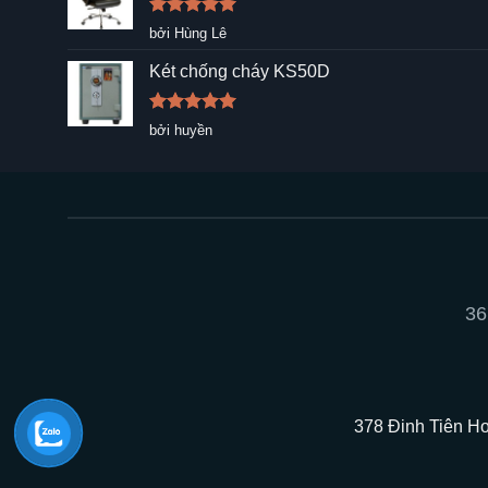
Được xếp
bởi Hùng Lê
hạng
5
5
sao
Két chống cháy KS50D
Được xếp
bởi huyền
hạng
5
5
sao
36
378 Đinh Tiên Ho