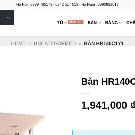
Hà Nội : 0989 485173 - 0942 517 518 - Hà Nam : 0393982017
TỦ
BÀN
BẢNG
GH
HOME
»
UNCATEGORIZED
»
BÀN HR140C1Y1
Bàn HR140
1,941,000