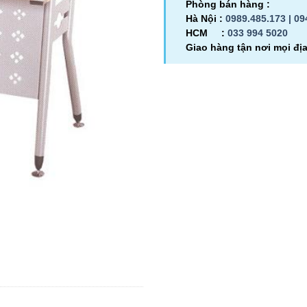
Phòng bán hàng :
Hà Nội :
0989.485.173 |
09
HCM :
033 994 5020
Giao hàng tận nơi mọi đị