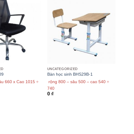
ED
UNCATEGORIZED
09
Bàn học sinh BHS29B-1
âu 660 x Cao 1015 ÷
rộng 800 – sâu 500 – cao 540 ÷
740
0
₫