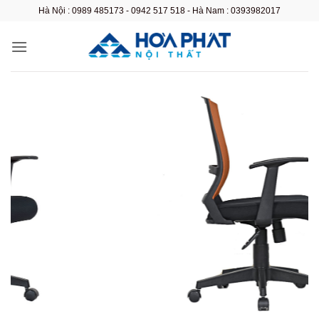
Bỏ
Hà Nội : 0989 485173 - 0942 517 518 - Hà Nam : 0393982017
qua
nội
dung