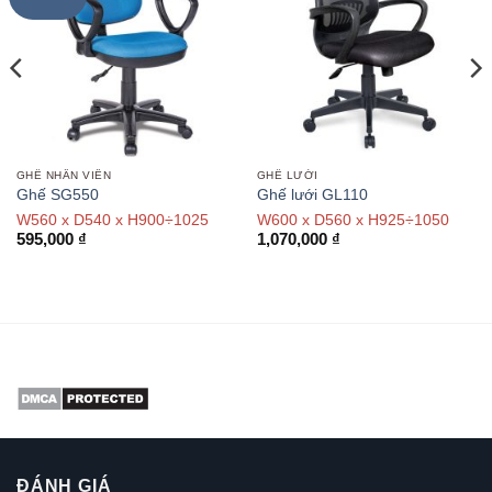
GHẾ NHÂN VIÊN
GHẾ LƯỚI
Ghế SG550
Ghế lưới GL110
W560 x D540 x H900÷1025
W600 x D560 x H925÷1050
595,000
₫
1,070,000
₫
ĐÁNH GIÁ