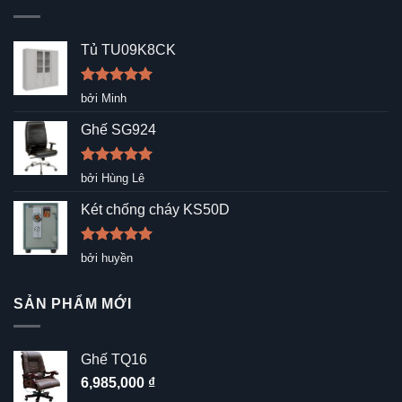
Tủ TU09K8CK
Được xếp
bởi Minh
hạng
5
5
sao
Ghế SG924
Được xếp
bởi Hùng Lê
hạng
5
5
sao
Két chống cháy KS50D
Được xếp
bởi huyền
hạng
5
5
sao
SẢN PHẨM MỚI
Ghế TQ16
6,985,000
₫