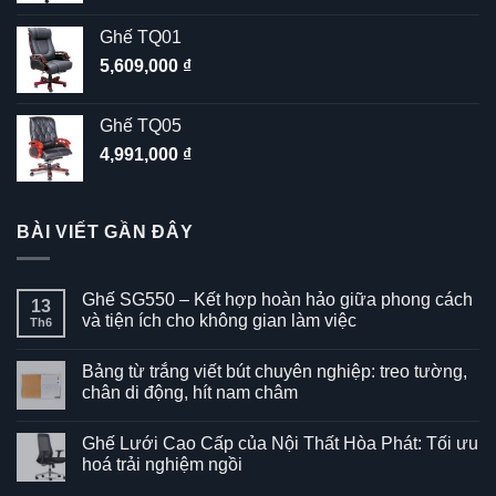
Ghế TQ01
5,609,000
₫
Ghế TQ05
4,991,000
₫
BÀI VIẾT GẦN ĐÂY
Ghế SG550 – Kết hợp hoàn hảo giữa phong cách
13
và tiện ích cho không gian làm việc
Th6
Không
có
Bảng từ trắng viết bút chuyên nghiệp: treo tường,
bình
luận
chân di động, hít nam châm
ở
Ghế
Không
SG550
có
Ghế Lưới Cao Cấp của Nội Thất Hòa Phát: Tối ưu
–
bình
Kết
luận
hoá trải nghiệm ngồi
hợp
ở
hoàn
Bảng
Không