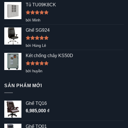
Tủ TU09K8CK
Được xếp
bởi Minh
hạng
5
5
sao
Ghế SG924
Được xếp
bởi Hùng Lê
hạng
5
5
sao
Két chống cháy KS50D
Được xếp
bởi huyền
hạng
5
5
sao
SẢN PHẨM MỚI
Ghế TQ16
6,985,000
₫
Ghế TQ01