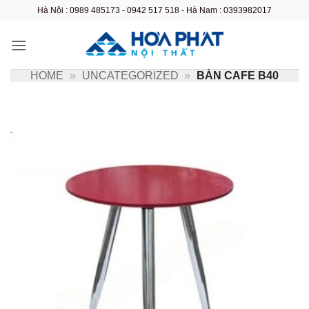
Bỏ
Hà Nội : 0989 485173 - 0942 517 518 - Hà Nam : 0393982017
qua
nội
dung
HOME
»
UNCATEGORIZED
»
BÀN CAFE B40