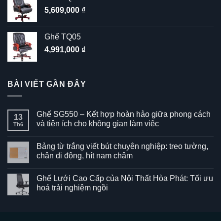
5,609,000
₫
Ghế TQ05
4,991,000
₫
BÀI VIẾT GẦN ĐÂY
Ghế SG550 – Kết hợp hoàn hảo giữa phong cách
13
và tiện ích cho không gian làm việc
Th6
Không
có
Bảng từ trắng viết bút chuyên nghiệp: treo tường,
bình
luận
chân di động, hít nam châm
ở
Ghế
Không
SG550
có
Ghế Lưới Cao Cấp của Nội Thất Hòa Phát: Tối ưu
–
bình
Kết
luận
hoá trải nghiệm ngồi
hợp
ở
hoàn
Bảng
Không
hảo
từ
có
giữa
trắng
bình
phong
viết
luận