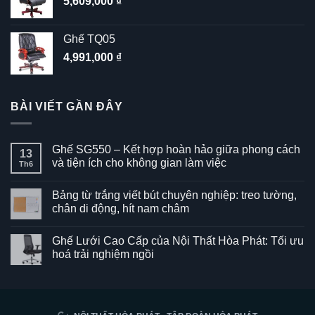
5,609,000
₫
Ghế TQ05
4,991,000
₫
BÀI VIẾT GẦN ĐÂY
Ghế SG550 – Kết hợp hoàn hảo giữa phong cách
13
và tiện ích cho không gian làm việc
Th6
Không
có
Bảng từ trắng viết bút chuyên nghiệp: treo tường,
bình
luận
chân di động, hít nam châm
ở
Ghế
Không
SG550
có
Ghế Lưới Cao Cấp của Nội Thất Hòa Phát: Tối ưu
–
bình
Kết
luận
hoá trải nghiệm ngồi
hợp
ở
hoàn
Bảng
Không
hảo
từ
có
giữa
trắng
bình
phong
viết
luận
cách
bút
ở
và
chuyên
Ghế