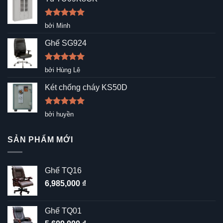
Được xếp
bởi Minh
hạng
5
5
sao
Ghế SG924
Được xếp
bởi Hùng Lê
hạng
5
5
sao
Két chống cháy KS50D
Được xếp
bởi huyền
hạng
5
5
sao
SẢN PHẨM MỚI
Ghế TQ16
6,985,000
₫
Ghế TQ01