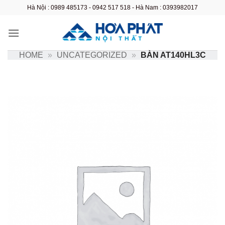
Bỏ
Hà Nội : 0989 485173 - 0942 517 518 - Hà Nam : 0393982017
qua
nội
dung
HOME
»
UNCATEGORIZED
»
BÀN AT140HL3C