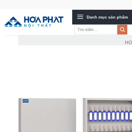
Bỏ
qua
Danh mục sản phẩm
nội
dung
Tìm
kiếm:
H