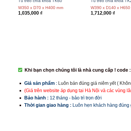
Tủ treo chìa khóa TK60
Tủ treo chìa khóa TK
W350 x D70 x H400 mm
W390 x D140 x H650
1,035,000
₫
1,712,000
₫
Khi bạn chọn chúng tôi là nhà cung cấp ! code :
Giá sản phẩm
:
Luôn bán đúng giá niêm yết ( Khôn
(Giá trên website áp dụng tại Hà Nội và các vùng l
Bảo hành :
12 tháng - bảo trì trọn đời
Thời gian giao hàng :
Luôn hẹn khách hàng đúng g