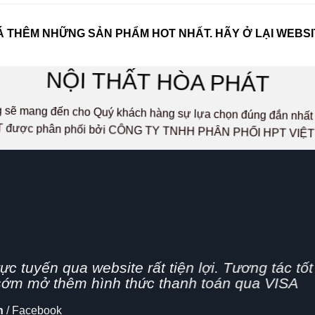
 THÊM NHỮNG SẢN PHẨM HOT NHẤT. HÃY Ở LẠI WEBSI
NỘI THẤT HÒA PHÁT
ọng sẽ mang đến cho Quý khách hàng sự lựa chọn đúng đắn n
 được phân phối bởi CÔNG TY TNHH PHÂN PHỐI HPT VIỆ
g nhanh,
n nghiệp, hình thức bán hàng Online đang dần 
cập nhật thêm tính năng chia sẻ mạng xã hội