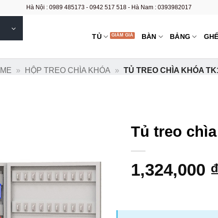
Hà Nội : 0989 485173 - 0942 517 518 - Hà Nam : 0393982017
TỦ
BÀN
BẢNG
GH
OME
»
HỘP TREO CHÌA KHÓA
»
TỦ TREO CHÌA KHÓA TK
Tủ treo chì
1,324,000