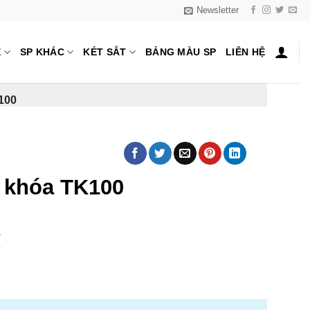
Newsletter
Ế
SP KHÁC
KÉT SẮT
BẢNG MÀU SP
LIÊN HỆ
100
a khóa TK100
₫