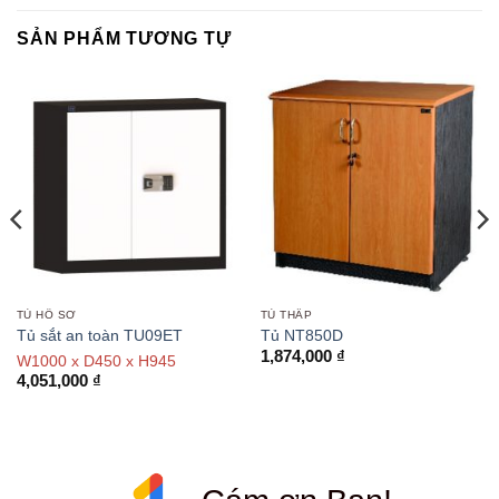
SẢN PHẨM TƯƠNG TỰ
TỦ HỒ SƠ
TỦ THẤP
Tủ sắt an toàn TU09ET
Tủ NT850D
1,874,000
₫
W1000 x D450 x H945
4,051,000
₫