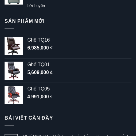
Được xếp
bởi huyền
hạng
5
5
sao
SẢN PHẨM MỚI
Ghế TQ16
6,985,000
₫
Ghế TQ01
5,609,000
₫
Ghế TQ05
4,991,000
₫
BÀI VIẾT GẦN ĐÂY