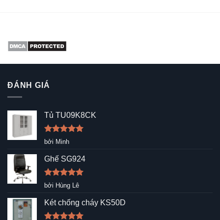
ĐÁNH GIÁ
Tủ TU09K8CK
Được xếp
bởi Minh
hạng
5
5
sao
Ghế SG924
Được xếp
bởi Hùng Lê
hạng
5
5
sao
Két chống cháy KS50D