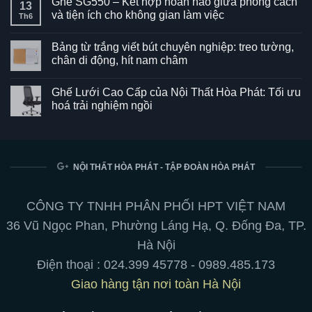
Ghế SG550 – Kết hợp hoàn hảo giữa phong cách
13
và tiện ích cho không gian làm việc
Th6
Không
có
Bảng từ trắng viết bút chuyên nghiệp: treo tường,
bình
luận
chân di động, hít nam châm
ở
Ghế
Không
SG550
có
Ghế Lưới Cao Cấp của Nội Thất Hòa Phát: Tối ưu
–
bình
Kết
luận
hoá trải nghiệm ngồi
hợp
ở
hoàn
Bảng
Không
hảo
từ
có
giữa
trắng
bình
phong
viết
luận
cách
bút
ở
và
chuyên
Ghế
NỘI THẤT HÒA PHÁT - TẬP ĐOÀN HÒA PHÁT
tiện
nghiệp:
Lưới
ích
treo
Cao
cho
tường,
Cấp
không
chân
của
CÔNG TY TNHH PHÂN PHỐI HPT VIỆT NAM
gian
di
Nội
làm
động,
Thất
36 Vũ Ngọc Phan, Phường Láng Hạ, Q. Đống Đa, TP.
việc
hít
Hòa
nam
Phát:
Hà Nội
châm
Tối
ưu
Điện thoại :
024.399 45778
-
0989.485.173
hoá
trải
Giao hàng tận nơi toàn Hà Nội
nghiệm
ngồi