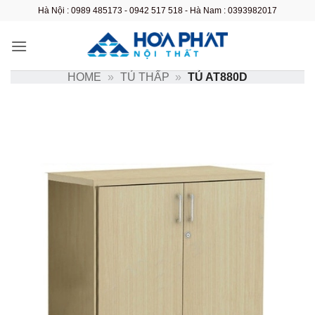
Bỏ
Hà Nội : 0989 485173 - 0942 517 518 - Hà Nam : 0393982017
qua
nội
dung
HOME
»
TỦ THẤP
»
TỦ AT880D