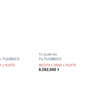
TỦ QUẦN ÁO
ình TU15B1C2
Tủ TU18B2C3
0 x H1970
W1270 x D550 x H1970
6,592,000
₫