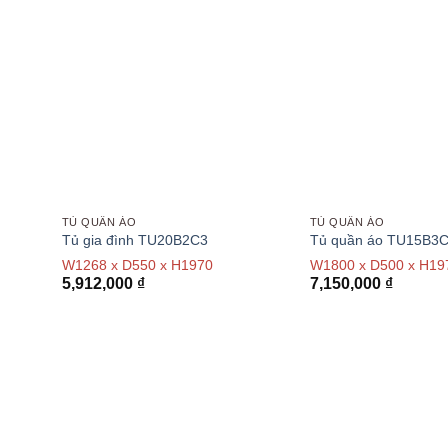
TỦ QUẦN ÁO
TỦ QUẦN ÁO
Tủ gia đình TU20B2C3
Tủ quần áo TU15B3
W1268 x D550 x H1970
W1800 x D500 x H19
5,912,000
₫
7,150,000
₫