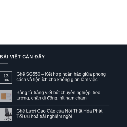
BÀI VIẾT GẦN ĐÂY
Ghế SG550 – Kết hợp hoàn hảo giữa phong
13
cách và tiện ích cho không gian làm việc
Th6
Không
có
Bảng từ trắng viết bút chuyên nghiệp: treo
bình
luận
tường, chân di động, hít nam châm
ở
Ghế
Không
SG550
có
Ghế Lưới Cao Cấp của Nội Thất Hòa Phát:
–
bình
Kết
luận
Tối ưu hoá trải nghiệm ngồi
hợp
ở
hoàn
Bảng
Không
hảo
từ
có