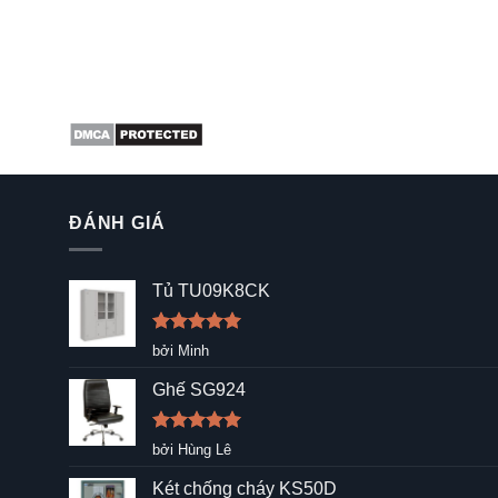
ĐÁNH GIÁ
Tủ TU09K8CK
Được xếp
bởi Minh
hạng
5
5
sao
Ghế SG924
Được xếp
bởi Hùng Lê
hạng
5
5
sao
Két chống cháy KS50D