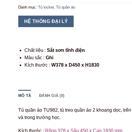
Danh mục:
Tủ locker
,
Tủ quần áo
HỆ THỐNG ĐẠI LÝ
Chất liệu :
Sắt sơn tĩnh điện
Màu sắc :
Ghi
Kích thước :
W378 x D450 x H1830
MÔ TẢ
ĐÁNH GIÁ (0)
Tủ quần áo TU982, tủ treo quần áo 2 khoang dọc, trên
và trong trường học.
Kích thước :
Rộng 378 x Sâu 450 x Cao 1830 mm