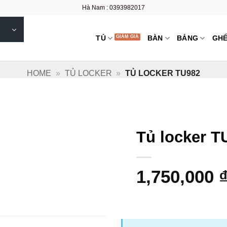
Hà Nam : 0393982017
TỦ
BÀN
BẢNG
GH
HOME
»
TỦ LOCKER
»
TỦ LOCKER TU982
Tủ locker T
1,750,000