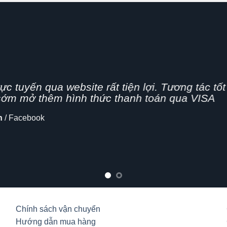
g nhanh,
ên nghiệp, hình thức bán hàng Online đang dần
 cập nhật thêm tính năng chia sẻ mạng xã hội
alo
Chính sách vận chuyển
Hướng dẫn mua hàng