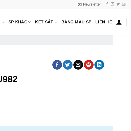
Newsletter
Ế
SP KHÁC
KÉT SẮT
BẢNG MÀU SP
LIÊN HỆ
U982
₫