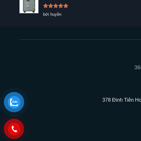
Được xếp
bởi huyền
hạng
5
5
sao
36
378 Đinh Tiên Ho