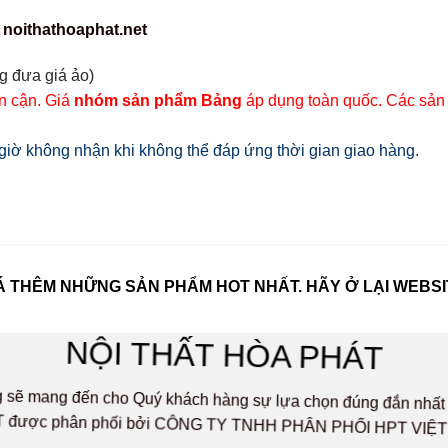
 noithathoaphat.net
g đưa giá ảo)
ân cận. Giá
nhóm sản phẩm Bảng
áp dụng toàn quốc. Các sản
iờ không nhận khi không thể đáp ứng thời gian giao hàng.
 THÊM NHỮNG SẢN PHẨM HOT NHẤT. HÃY Ở LẠI WEBSI
NỘI THẤT HÒA PHÁT
ọng sẽ mang đến cho Quý khách hàng sự lựa chọn đúng đắn n
 được phân phối bởi CÔNG TY TNHH PHÂN PHỐI HPT VIỆ