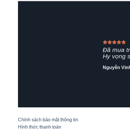
Giao hàn
rất chuy
Shop nên
Hải Yến
/
Z
Chính sách bảo mật thông tin
Hình thức thanh toán