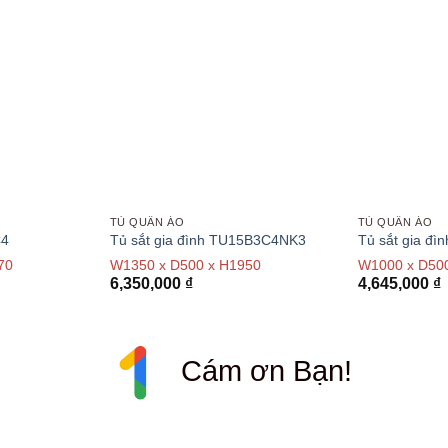
TỦ QUẦN ÁO
TỦ QUẦN ÁO
C4
Tủ sắt gia đình TU15B3C4NK3
Tủ sắt gia đ
70
W1350 x D500 x H1950
W1000 x D50
6,350,000
₫
4,645,000
₫
Cám ơn Bạn!