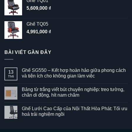
Ghế TQ01
5,609,000
₫
Ghế TQ05
4,991,000
₫
BÀI VIẾT GẦN ĐÂY
Ghế SG550 – Kết hợp hoàn hảo giữa phong cách
13
và tiện ích cho không gian làm việc
Th6
Không
có
Bảng từ trắng viết bút chuyên nghiệp: treo tường,
bình
luận
chân di động, hít nam châm
ở
Ghế
Không
SG550
có
Ghế Lưới Cao Cấp của Nội Thất Hòa Phát: Tối ưu
–
bình
Kết
luận
hoá trải nghiệm ngồi
hợp
ở
hoàn
Bảng
Không
hảo
từ
có
giữa
trắng
bình
phong
viết
luận