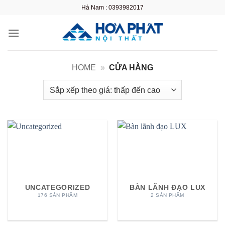
Bỏ
Hà Nam : 0393982017
qua
nội
dung
HOME
»
CỬA HÀNG
UNCATEGORIZED
BÀN LÃNH ĐẠO LUX
176 SẢN PHẨM
2 SẢN PHẨM