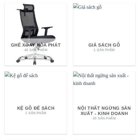
GHẾ XOAY HÒA PHÁT
GIÁ SÁCH GỖ
48 SẢN PHẨM
1 SẢN PHẨM
KỆ GỖ ĐỂ SÁCH
NỘI THẤT NGỪNG SẢN
XUẤT - KINH DOANH
1 SẢN PHẨM
45 SẢN PHẨM