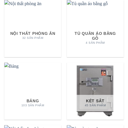
NỘI THẤT PHÒNG ĂN
TỦ QUẦN ÁO BẰNG
GỖ
32 SẢN PHẨM
4 SẢN PHẨM
BẢNG
KÉT SẮT
103 SẢN PHẨM
45 SẢN PHẨM