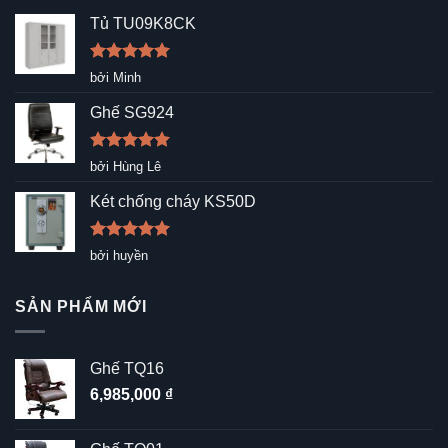
Tủ TU09K8CK
Được xếp
bởi Minh
hạng
5
5
sao
Ghế SG924
Được xếp
bởi Hùng Lê
hạng
5
5
sao
Két chống cháy KS50D
Được xếp
bởi huyền
hạng
5
5
sao
SẢN PHẨM MỚI
Ghế TQ16
6,985,000
₫