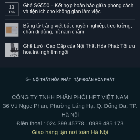
Ghế SG550 – Kết hợp hoàn hảo giữa phong cách
13
và tiện ích cho không gian làm việc
Th6
Không
có
Bảng từ trắng viết bút chuyên nghiệp: treo tường,
bình
luận
chân di động, hít nam châm
ở
Ghế
Không
SG550
có
Ghế Lưới Cao Cấp của Nội Thất Hòa Phát: Tối ưu
–
bình
Kết
luận
hoá trải nghiệm ngồi
hợp
ở
hoàn
Bảng
Không
hảo
từ
có
giữa
trắng
bình
phong
viết
luận
cách
bút
ở
và
chuyên
Ghế
NỘI THẤT HÒA PHÁT - TẬP ĐOÀN HÒA PHÁT
tiện
nghiệp:
Lưới
ích
treo
Cao
cho
tường,
Cấp
không
chân
của
CÔNG TY TNHH PHÂN PHỐI HPT VIỆT NAM
gian
di
Nội
làm
động,
Thất
36 Vũ Ngọc Phan, Phường Láng Hạ, Q. Đống Đa, TP.
việc
hít
Hòa
nam
Phát:
Hà Nội
châm
Tối
ưu
Điện thoại :
024.399 45778
-
0989.485.173
hoá
trải
Giao hàng tận nơi toàn Hà Nội
nghiệm
ngồi