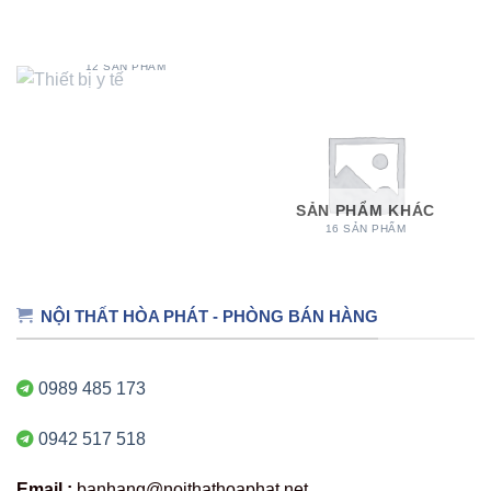
THIẾT BỊ Y TẾ
12 SẢN PHẨM
SẢN PHẨM KHÁC
16 SẢN PHẨM
NỘI THẤT HÒA PHÁT - PHÒNG BÁN HÀNG
0989 485 173
0942 517 518
Email :
banhang@noithathoaphat.net