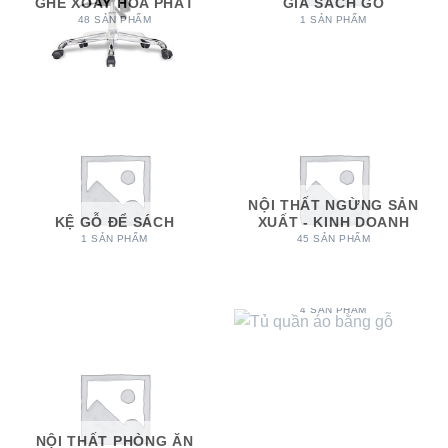
GHẾ XOAY HÒA PHÁT
GIÁ SÁCH GỖ
48 SẢN PHẨM
1 SẢN PHẨM
NỘI THẤT NGỪNG SẢN
KỆ GỖ ĐỂ SÁCH
XUẤT - KINH DOANH
1 SẢN PHẨM
45 SẢN PHẨM
TỦ QUẦN ÁO BẰNG
GỖ
4 SẢN PHẨM
NỘI THẤT PHÒNG ĂN