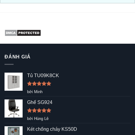
ĐÁNH GIÁ
Tủ TU09K8CK
Được xếp
bởi Minh
hạng
5
5
sao
Ghế SG924
Được xếp
bởi Hùng Lê
hạng
5
5
sao
Két chống cháy KS50D