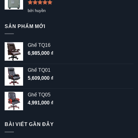
Được xếp
bởi huyền
hạng
5
5
sao
SẢN PHẨM MỚI
Ghế TQ16
6,985,000
₫
Ghế TQ01
5,609,000
₫
Ghế TQ05
4,991,000
₫
BÀI VIẾT GẦN ĐÂY