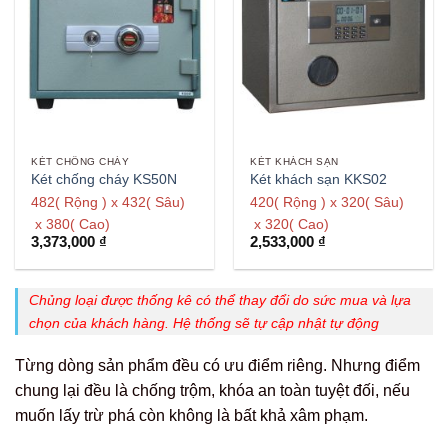
KÉT CHỐNG CHÁY
KÉT KHÁCH SẠN
Két chống cháy KS50N
Két khách sạn KKS02
482( Rộng ) x 432( Sâu)
420( Rộng ) x 320( Sâu)
x 380( Cao)
x 320( Cao)
3,373,000
₫
2,533,000
₫
Chủng loại được thống kê có thể thay đổi do sức mua và lựa
chọn của khách hàng. Hệ thống sẽ tự cập nhật tự động
Từng dòng sản phẩm đều có ưu điểm riêng. Nhưng điểm
chung lại đều là chống trộm, khóa an toàn tuyệt đối, nếu
muốn lấy trừ phá còn không là bất khả xâm phạm.