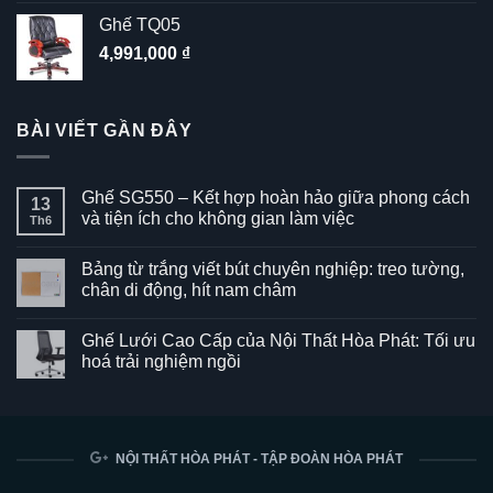
Ghế TQ05
4,991,000
₫
BÀI VIẾT GẦN ĐÂY
Ghế SG550 – Kết hợp hoàn hảo giữa phong cách
13
và tiện ích cho không gian làm việc
Th6
Không
có
Bảng từ trắng viết bút chuyên nghiệp: treo tường,
bình
luận
chân di động, hít nam châm
ở
Ghế
Không
SG550
có
Ghế Lưới Cao Cấp của Nội Thất Hòa Phát: Tối ưu
–
bình
Kết
luận
hoá trải nghiệm ngồi
hợp
ở
hoàn
Bảng
Không
hảo
từ
có
giữa
trắng
bình
phong
viết
luận
cách
bút
ở
và
chuyên
Ghế
NỘI THẤT HÒA PHÁT - TẬP ĐOÀN HÒA PHÁT
tiện
nghiệp:
Lưới
ích
treo
Cao