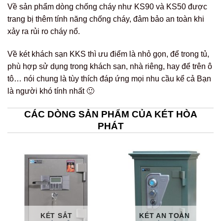
Về sản phẩm dòng chống cháy như KS90 và KS50 được
trang bị thêm tính năng chống cháy, đảm bảo an toàn khi
xảy ra rủi ro cháy nổ.
Về két khách sạn KKS thì ưu điểm là nhỏ gọn, để trong tủ,
phù hợp sử dụng trong khách sạn, nhà riêng, hay để trên ô
tô… nói chung là tùy thích đáp ứng mọi nhu cầu kể cả Bạn
là người khó tính nhất 🙂
CÁC DÒNG SẢN PHẨM CỦA KÉT HÒA
PHÁT
KÉT SẮT
KÉT AN TOÀN