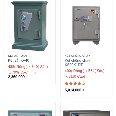
KÉT AN TOÀN
KÉT CHỐNG CHÁY
Két chống cháy
Két sắt KA40
KS90K1DT
483( Rộng ) x 340( Sâu)
400( Rộng ) x 534( Sâu)
x 709( Cao) mm
x 618( Cao)
2,360,000
₫
Được
5,014,000
₫
xếp hạng
4
5 sao