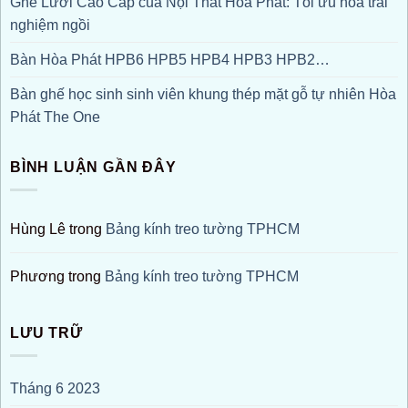
Ghế Lưới Cao Cấp của Nội Thất Hòa Phát: Tối ưu hoá trải
nghiệm ngồi
Bàn Hòa Phát HPB6 HPB5 HPB4 HPB3 HPB2…
Bàn ghế học sinh sinh viên khung thép mặt gỗ tự nhiên Hòa
Phát The One
BÌNH LUẬN GẦN ĐÂY
Hùng Lê
trong
Bảng kính treo tường TPHCM
Phương
trong
Bảng kính treo tường TPHCM
LƯU TRỮ
Tháng 6 2023