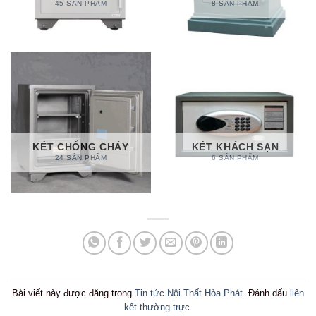
45 SẢN PHẨM
8 SẢN PHẨM
KÉT CHỐNG CHÁY
KÉT KHÁCH SẠN
24 SẢN PHẨM
6 SẢN PHẨM
Bài viết này được đăng trong
Tin tức Nội Thất Hòa Phát
. Đánh dấu
liên
kết thường trực
.