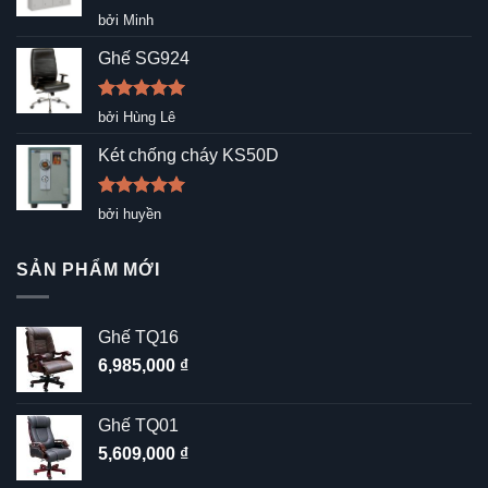
Được xếp
bởi Minh
hạng
5
5
sao
Ghế SG924
Được xếp
bởi Hùng Lê
hạng
5
5
sao
Két chống cháy KS50D
Được xếp
bởi huyền
hạng
5
5
sao
SẢN PHẨM MỚI
Ghế TQ16
6,985,000
₫
Ghế TQ01
5,609,000
₫