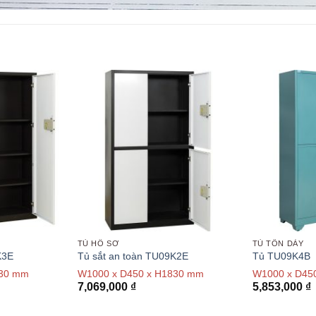
TỦ HỒ SƠ
TỦ TÔN DÀY
K3E
Tủ sắt an toàn TU09K2E
Tủ TU09K4B
830 mm
W1000 x D450 x H1830 mm
W1000 x D45
7,069,000
₫
5,853,000
₫