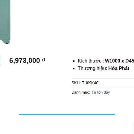
6,973,000
₫
Kích thước :
W1000 x D4
Thương hiệu:
Hòa Phát
SKU:
TU09K4C
Danh mục:
Tủ tôn dày