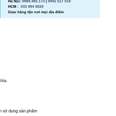
Hà Nội:
0989.485.173
|
0942 517 518
HCM :
033 994 5020
Giao hàng tận nơi mọi địa điểm
hìa.
ích sử dụng sản phẩm