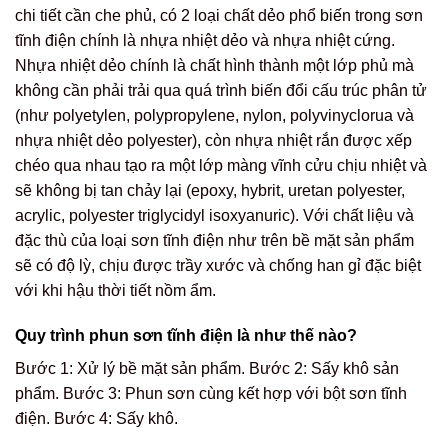
chi tiết cần che phủ, có 2 loại chất dẻo phổ biến trong sơn
tĩnh điện chính là nhựa nhiệt dẻo và nhựa nhiệt cứng.
Nhựa nhiệt dẻo chính là chất hình thành một lớp phủ mà
không cần phải trải qua quá trình biến đổi cấu trúc phân tử
(như polyetylen, polypropylene, nylon, polyvinyclorua và
nhựa nhiệt dẻo polyester), còn nhựa nhiệt rắn được xếp
chéo qua nhau tạo ra một lớp màng vĩnh cửu chịu nhiệt và
sẽ không bị tan chảy lại (epoxy, hybrit, uretan polyester,
acrylic, polyester triglycidyl isoxyanuric). Với chất liệu và
đặc thù của loại sơn tĩnh điện như trên bề mặt sản phẩm
sẽ có độ lỳ, chịu được trầy xước và chống han gỉ đặc biệt
với khi hậu thời tiết nồm ẩm.
Quy trình phun sơn tĩnh điện là như thế nào?
Bước 1: Xử lý bề mặt sản phẩm. Bước 2: Sấy khô sản
phẩm. Bước 3: Phun sơn cùng kết hợp với bột sơn tĩnh
điện. Bước 4: Sấy khô.