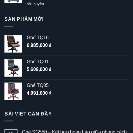
Được xếp
bởi huyền
hạng
5
5
sao
SẢN PHẨM MỚI
Ghế TQ16
6,985,000
₫
Ghế TQ01
5,609,000
₫
Ghế TQ05
4,991,000
₫
BÀI VIẾT GẦN ĐÂY
Ghế SG550 – Kết hợp hoàn hảo giữa phong cách