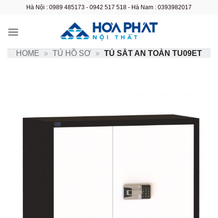
Bỏ
Hà Nội : 0989 485173 - 0942 517 518 - Hà Nam : 0393982017
qua
nội
dung
HOME
»
TỦ HỒ SƠ
»
TỦ SẮT AN TOÀN TU09ET