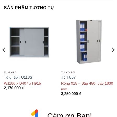
SẢN PHẨM TƯƠNG TỰ
TỦ GHÉP
TỦ HỒ SƠ
Tủ ghép TU118S
Tủ TU07
W1180 x D407 x H915
Rộng 915 – Sâu 450- cao 1830
2,170,000
₫
mm
3,250,000
₫
Cám ơn Bạn!