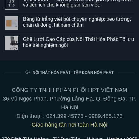
13
và tiện ích cho không gian làm việc
Th6
Không
có
Bảng từ trắng viết bút chuyên nghiệp: treo tường,
bình
luận
chân di động, hít nam châm
ở
Ghế
Không
SG550
có
Ghế Lưới Cao Cấp của Nội Thất Hòa Phát: Tối ưu
–
bình
Kết
luận
hoá trải nghiệm ngồi
hợp
ở
hoàn
Bảng
Không
hảo
từ
có
giữa
trắng
bình
phong
viết
luận
cách
bút
ở
và
chuyên
Ghế
NỘI THẤT HÒA PHÁT - TẬP ĐOÀN HÒA PHÁT
tiện
nghiệp:
Lưới
ích
treo
Cao
cho
tường,
Cấp
không
chân
của
CÔNG TY TNHH PHÂN PHỐI HPT VIỆT NAM
gian
di
Nội
làm
động,
Thất
36 Vũ Ngọc Phan, Phường Láng Hạ, Q. Đống Đa, TP.
việc
hít
Hòa
nam
Phát:
Hà Nội
châm
Tối
ưu
Điện thoại :
024.399 45778
-
0989.485.173
hoá
trải
Giao hàng tận nơi toàn Hà Nội
nghiệm
ngồi