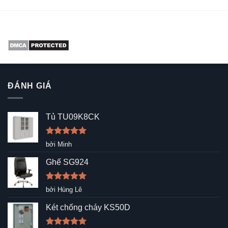
ĐÁNH GIÁ
Tủ TU09K8CK
Được xếp
bởi Minh
hạng
5
5
sao
Ghế SG924
Được xếp
bởi Hùng Lê
hạng
5
5
sao
Két chống cháy KS50D