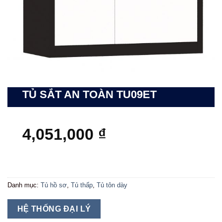
TỦ SẮT AN TOÀN TU09ET
4,051,000
₫
Danh mục:
Tủ hồ sơ
,
Tủ thấp
,
Tủ tôn dày
HỆ THỐNG ĐẠI LÝ