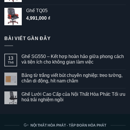
Ghế TQ05
4,991,000
₫
BÀI VIẾT GẦN ĐÂY
Ghế SG550 – Kết hợp hoàn hảo giữa phong cách
13
và tiện ích cho không gian làm việc
Th6
Không
có
Bảng từ trắng viết bút chuyên nghiệp: treo tường,
bình
luận
chân di động, hít nam châm
ở
Ghế
Không
SG550
có
Ghế Lưới Cao Cấp của Nội Thất Hòa Phát: Tối ưu
–
bình
Kết
luận
hoá trải nghiệm ngồi
hợp
ở
hoàn
Bảng
Không
hảo
từ
có
giữa
trắng
bình
phong
viết
luận
cách
bút
ở
và
chuyên
Ghế
NỘI THẤT HÒA PHÁT - TẬP ĐOÀN HÒA PHÁT
tiện
nghiệp:
Lưới