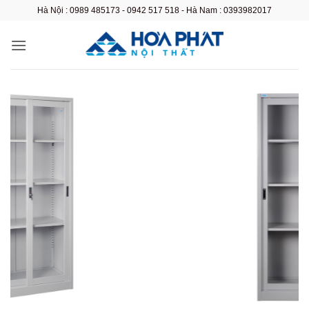
Bỏ
Hà Nội : 0989 485173 - 0942 517 518 - Hà Nam : 0393982017
qua
nội
dung