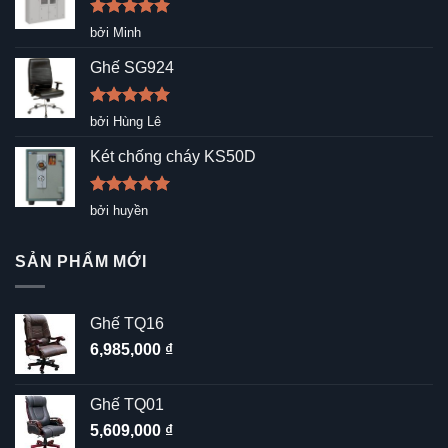
Được xếp
bởi Minh
hạng
5
5
sao
Ghế SG924
Được xếp
bởi Hùng Lê
hạng
5
5
sao
Két chống cháy KS50D
Được xếp
bởi huyền
hạng
5
5
sao
SẢN PHẨM MỚI
Ghế TQ16
6,985,000
₫
Ghế TQ01
5,609,000
₫