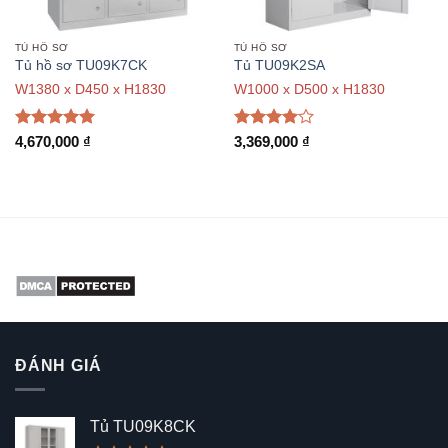
TỦ HỒ SƠ
TỦ HỒ SƠ
Tủ hồ sơ TU09K7CK
Tủ TU09K2SA
W1380 x D450 x H1830
W1000 x D500 x H1830
Được xếp
Được
4,670,000
₫
3,369,000
₫
hạng
5
5
xếp hạng
sao
4
5 sao
ĐÁNH GIÁ
Tủ TU09K8CK