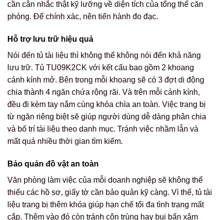
cần cân nhắc thật kỹ lưỡng về diện tích của tổng thể căn
phòng. Để chính xác, nên tiến hành đo đạc.
Hỗ trợ lưu trữ hiệu quả
Nói đến tủ tài liệu thì không thể không nói đến khả năng
lưu trữ. Tủ TU09K2CK với kết cấu bao gồm 2 khoang
cánh kính mở. Bên trong mỗi khoang sẽ có 3 đợt di động
chia thành 4 ngăn chứa rộng rãi. Và trên mỗi cánh kính,
đều đi kèm tay nắm cùng khóa chìa an toàn. Việc trang bị
từ ngăn riêng biệt sẽ giúp người dùng dễ dàng phân chia
và bố trí tài liệu theo danh mục. Tránh việc nhầm lẫn và
mất quá nhiều thời gian tìm kiếm.
Bảo quản đồ vật an toàn
Văn phòng làm việc của mỗi doanh nghiệp sẽ không thể
thiếu các hồ sơ, giấy tờ cần bảo quản kỹ càng. Vì thế, tủ tài
liệu trang bị thêm khóa giúp hạn chế tối đa tình trạng mất
cắp. Thêm vào đó còn tránh côn trùng hay bụi bẩn xâm