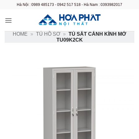
Bỏ
Hà Nội : 0989 485173 - 0942 517 518 - Hà Nam : 0393982017
qua
nội
dung
HOME
»
TỦ HỒ SƠ
»
TỦ SẮT CÁNH KÍNH MỞ
TU09K2CK