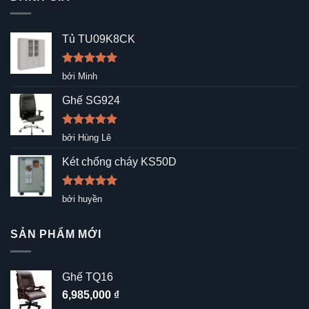
Tủ TU09K8CK
Được xếp
bởi Minh
hạng
5
5
sao
Ghế SG924
Được xếp
bởi Hùng Lê
hạng
5
5
sao
Két chống cháy KS50D
Được xếp
bởi huyền
hạng
5
5
sao
SẢN PHẨM MỚI
Ghế TQ16
6,985,000
₫