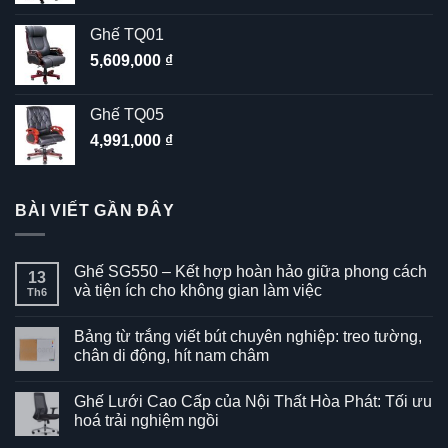
Ghế TQ01
5,609,000
₫
Ghế TQ05
4,991,000
₫
BÀI VIẾT GẦN ĐÂY
Ghế SG550 – Kết hợp hoàn hảo giữa phong cách
13
và tiện ích cho không gian làm việc
Th6
Không
có
Bảng từ trắng viết bút chuyên nghiệp: treo tường,
bình
luận
chân di động, hít nam châm
ở
Ghế
Không
SG550
có
Ghế Lưới Cao Cấp của Nội Thất Hòa Phát: Tối ưu
–
bình
Kết
luận
hoá trải nghiệm ngồi
hợp
ở
hoàn
Bảng
Không