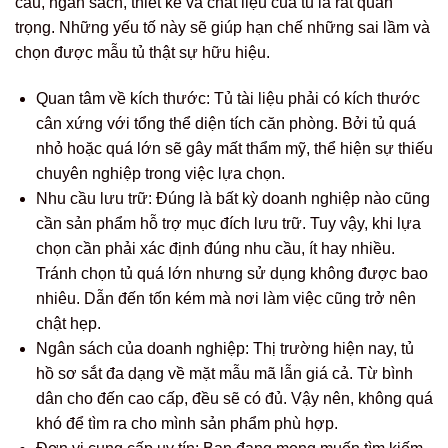
cầu, ngân sách, thiết kế và chất liệu của tủ là rất quan
trọng. Những yếu tố này sẽ giúp hạn chế những sai lầm và
chọn được mẫu tủ thật sự hữu hiệu.
Quan tâm về kích thước: Tủ tài liệu phải có kích thước
cân xứng với tổng thể diện tích căn phòng. Bởi tủ quá
nhỏ hoặc quá lớn sẽ gây mất thẩm mỹ, thể hiện sự thiếu
chuyên nghiệp trong việc lựa chọn.
Nhu cầu lưu trữ: Đúng là bất kỳ doanh nghiệp nào cũng
cần sản phẩm hỗ trợ mục đích lưu trữ. Tuy vậy, khi lựa
chọn cần phải xác định đúng nhu cầu, ít hay nhiều.
Tránh chọn tủ quá lớn nhưng sử dụng không được bao
nhiêu. Dẫn đến tốn kém mà nơi làm việc cũng trở nên
chật hẹp.
Ngân sách của doanh nghiệp: Thị trường hiện nay, tủ
hồ sơ sắt đa dạng về mặt mẫu mã lẫn giá cả. Từ bình
dân cho đến cao cấp, đều sẽ có đủ. Vậy nên, không quá
khó để tìm ra cho mình sản phẩm phù hợp.