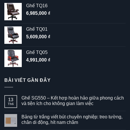
Ghế TQ16
6,985,000
₫
Ghế TQ01
5,609,000
₫
Ghế TQ05
4,991,000
₫
BÀI VIẾT GẦN ĐÂY
Ghế SG550 – Kết hợp hoàn hảo giữa phong cách
13
và tiện ích cho không gian làm việc
Th6
Không
có
Bảng từ trắng viết bút chuyên nghiệp: treo tường,
bình
luận
chân di động, hít nam châm
ở
Ghế
Không