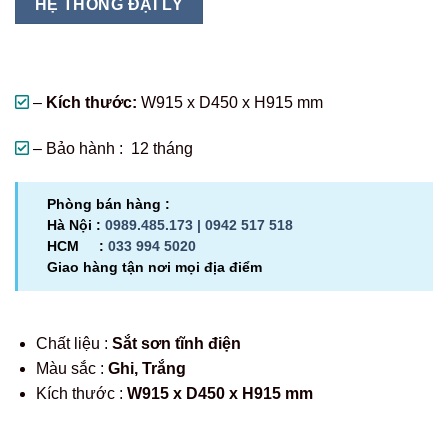
HỆ THỐNG ĐẠI LÝ
–
Kích thước:
W915 x D450 x H915 mm
–
Bảo hành :
12 tháng
Phòng bán hàng :
Hà Nội :
0989.485.173 |
0942 517 518
HCM :
033 994 5020
Giao hàng tận nơi mọi địa điểm
Chất liệu :
Sắt sơn tĩnh điện
Màu sắc :
Ghi, Trắng
Kích thước :
W915 x D450 x H915 mm