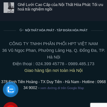
SG550
có
Ghế Lưới Cao Cấp của Nội Thất Hòa Phát: Tối ưu
–
bình
Kết
luận
hoá trải nghiệm ngồi
hợp
ở
hoàn
Bảng
Không
hảo
từ
có
giữa
trắng
bình
phong
viết
luận
cách
bút
ở
và
chuyên
Ghế
NỘI THẤT HÒA PHÁT - TẬP ĐOÀN HÒA PHÁT
tiện
nghiệp:
Lưới
ích
treo
Cao
cho
tường,
Cấp
không
chân
của
CÔNG TY TNHH PHÂN PHỐI HPT VIỆT NAM
gian
di
Nội
làm
động,
Thất
36 Vũ Ngọc Phan, Phường Láng Hạ, Q. Đống Đa, TP.
việc
hít
Hòa
nam
Phát:
Hà Nội
châm
Tối
ưu
Điện thoại :
024.399 45778
-
0989.485.173
hoá
trải
Giao hàng tận nơi toàn Hà Nội
nghiệm
ngồi
378 Đinh Tiên Hoàng - TX Duy Tiên - Hà Nam - Hotline : 0968
34 9002 -
xem đường đi trên Google Map