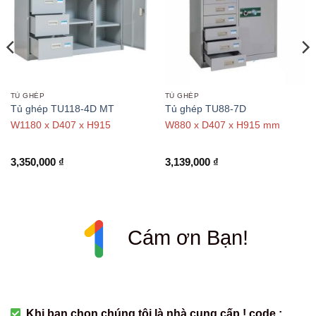
TỦ GHÉP
TỦ GHÉP
Tủ ghép TU118-4D MT
Tủ ghép TU88-7D
W1180 x D407 x H915
W880 x D407 x H915 mm
3,350,000
₫
3,139,000
₫
Cám ơn Bạn!
Khi bạn chọn chúng tôi là nhà cung cấp ! code :