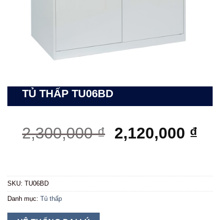
TỦ THẤP TU06BD
Giá
Gi
2,300,000
₫
2,120,000
₫
gốc
hiệ
là:
tại
2,300,000 ₫.
là:
SKU:
TU06BD
2,1
Danh mục:
Tủ thấp