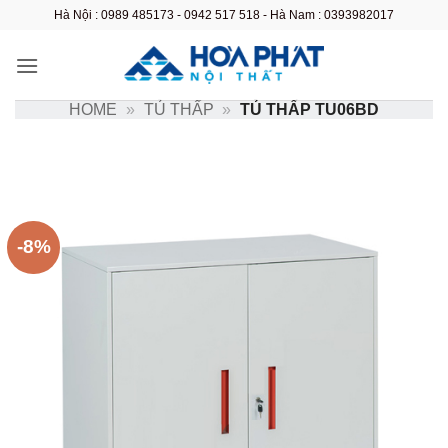
Bỏ
Hà Nội : 0989 485173 - 0942 517 518 - Hà Nam : 0393982017
qua
nội
dung
HOME
»
TỦ THẤP
»
TỦ THẤP TU06BD
-8%