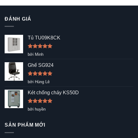
ĐÁNH GIÁ
Tủ TU09K8CK
Được xếp
bởi Minh
hạng
5
5
sao
Ghế SG924
Được xếp
bởi Hùng Lê
hạng
5
5
sao
Két chống cháy KS50D
Được xếp
bởi huyền
hạng
5
5
sao
SẢN PHẨM MỚI