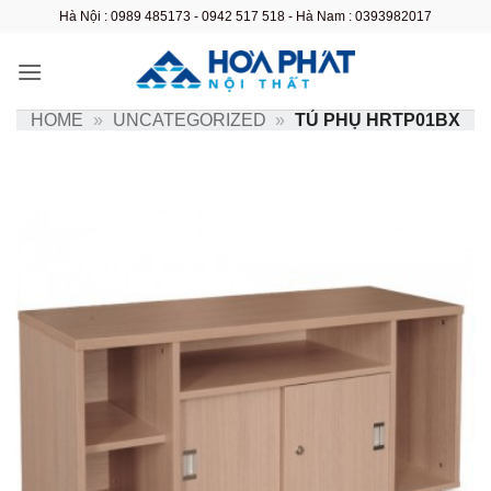
Bỏ
Hà Nội : 0989 485173 - 0942 517 518 - Hà Nam : 0393982017
qua
nội
dung
HOME
»
UNCATEGORIZED
»
TỦ PHỤ HRTP01BX