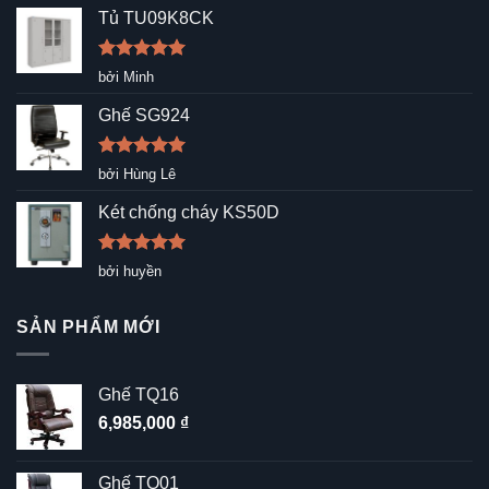
Tủ TU09K8CK
Được xếp
bởi Minh
hạng
5
5
sao
Ghế SG924
Được xếp
bởi Hùng Lê
hạng
5
5
sao
Két chống cháy KS50D
Được xếp
bởi huyền
hạng
5
5
sao
SẢN PHẨM MỚI
Ghế TQ16
6,985,000
₫
Ghế TQ01