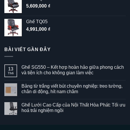
5,609,000
₫
Ghế TQ05
4,991,000
₫
BÀI VIẾT GẦN ĐÂY
Ghế SG550 – Kết hợp hoàn hảo giữa phong cách
13
và tiện ích cho không gian làm việc
Th6
Không
có
Bảng từ trắng viết bút chuyên nghiệp: treo tường,
bình
luận
chân di động, hít nam châm
ở
Ghế
Không
SG550
có
Ghế Lưới Cao Cấp của Nội Thất Hòa Phát: Tối ưu
–
bình
Kết
luận
hoá trải nghiệm ngồi
hợp
ở
hoàn
Bảng
Không
hảo
từ
có
giữa
trắng
bình
phong
viết
luận