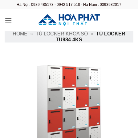
Bỏ
Hà Nội : 0989 485173 - 0942 517 518 - Hà Nam : 0393982017
qua
nội
dung
HOME
»
TỦ LOCKER KHÓA SỐ
»
TỦ LOCKER
TU984-4KS