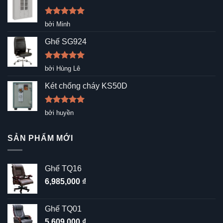
Được xếp
bởi Minh
hạng
5
5
sao
Ghế SG924
Được xếp
bởi Hùng Lê
hạng
5
5
sao
Két chống cháy KS50D
Được xếp
bởi huyền
hạng
5
5
sao
SẢN PHẨM MỚI
Ghế TQ16
6,985,000
₫
Ghế TQ01
5,609,000
₫