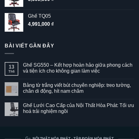
Ghế TQ05
4,991,000
₫
BÀI VIẾT GẦN ĐÂY
Ghế SG550 – Kết hợp hoàn hảo giữa phong cách
13
và tiện ích cho không gian làm việc
Th6
Không
có
Bảng từ trắng viết bút chuyên nghiệp: treo tường,
bình
luận
chân di động, hít nam châm
ở
Ghế
Không
SG550
có
Ghế Lưới Cao Cấp của Nội Thất Hòa Phát: Tối ưu
–
bình
Kết
luận
hoá trải nghiệm ngồi
hợp
ở
hoàn
Bảng
Không
hảo
từ
có
giữa
trắng
bình
phong
viết
luận
cách
bút
ở
và
chuyên
Ghế
NỘI THẤT HÒA PHÁT - TẬP ĐOÀN HÒA PHÁT