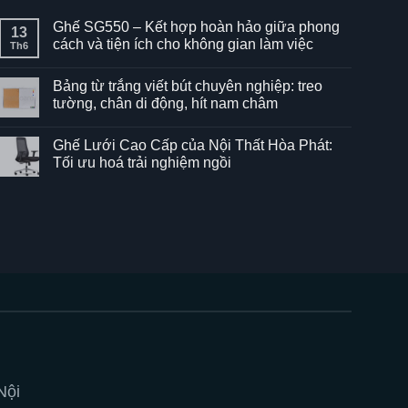
Ghế SG550 – Kết hợp hoàn hảo giữa phong
13
cách và tiện ích cho không gian làm việc
Th6
Không
có
Bảng từ trắng viết bút chuyên nghiệp: treo
bình
luận
tường, chân di động, hít nam châm
ở
Ghế
Không
SG550
có
Ghế Lưới Cao Cấp của Nội Thất Hòa Phát:
–
bình
Kết
luận
Tối ưu hoá trải nghiệm ngồi
hợp
ở
hoàn
Bảng
Không
hảo
từ
có
giữa
trắng
bình
phong
viết
luận
cách
bút
ở
và
chuyên
Ghế
tiện
nghiệp:
Lưới
ích
treo
Cao
cho
tường,
Cấp
không
chân
của
gian
di
Nội
làm
động,
Thất
việc
hít
Hòa
nam
Phát:
châm
Tối
ưu
hoá
trải
Nội
nghiệm
ngồi