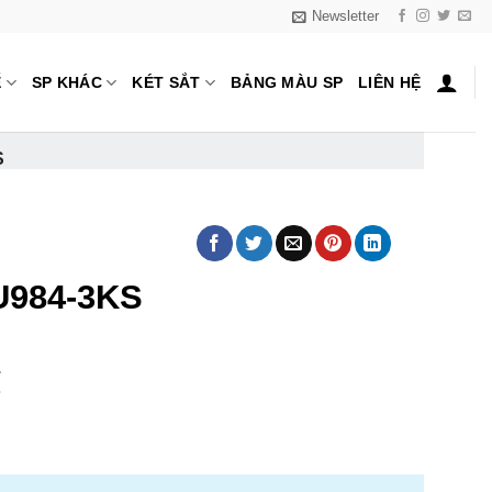
Newsletter
Ế
SP KHÁC
KÉT SẮT
BẢNG MÀU SP
LIÊN HỆ
S
U984-3KS
₫