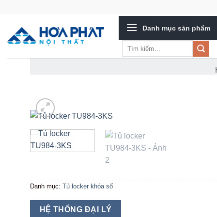
Bỏ
qua
Danh mục sản phẩm
nội
dung
Tìm
kiếm:
Danh mục:
Tủ locker khóa số
HỆ THỐNG ĐẠI LÝ