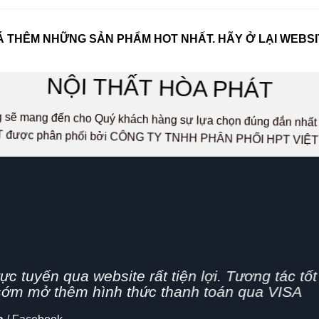
 THÊM NHỮNG SẢN PHẨM HOT NHẤT. HÃY Ở LẠI WEBSI
NỘI THẤT HÒA PHÁT
ọng sẽ mang đến cho Quý khách hàng sự lựa chọn đúng đắn n
 được phân phối bởi CÔNG TY TNHH PHÂN PHỐI HPT VIỆ
g nhanh,
n nghiệp, hình thức bán hàng Online đang dần 
cập nhật thêm tính năng chia sẻ mạng xã hội