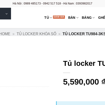
Hà Nội : 0989 485173 - 0942 517 518 - Hà Nam : 0393982017
TỦ
BÀN
BẢNG
GH
HOME
»
TỦ LOCKER KHÓA SỐ
»
TỦ LOCKER TU984-3K
Tủ locker T
5,590,000