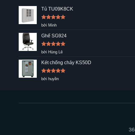
Tủ TU09K8CK
Được xếp
bởi Minh
hạng
5
5
sao
Ghế SG924
Được xếp
bởi Hùng Lê
hạng
5
5
sao
Két chống cháy KS50D
Được xếp
bởi huyền
hạng
5
5
sao
36