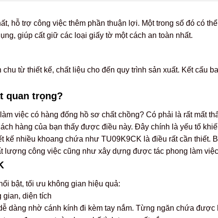
ất, hỗ trợ công việc thêm phần thuận lợi. Một trong số đó có t
ụng, giúp cất giữ các loại giấy tờ một cách an toàn nhất.
u từ thiết kế, chất liệu cho đến quy trình sản xuất. Kết cấu b
ất quan trọng?
làm việc có hàng đống hồ sơ chất chồng? Có phải là rất mất t
/khách hàng của bạn thấy được điều này. Đây chính là yếu tố khi
 thiết kế nhiều khoang chứa như TU09K9CK là điều rất cần thiết.
ất lượng công việc cũng như xây dựng được tác phong làm việ
K
 bật, tối ưu không gian hiệu quả:
gian, diện tích
dễ dàng nhờ cánh kính đi kèm tay nắm. Từng ngăn chứa được b