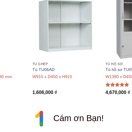
TỦ GHÉP
TỦ HỒ SƠ
Tủ TU06AD
Tủ hồ sơ TU
830 mm
W915 x D450 x H915
W1380 x D45
Được xếp
1,606,000
₫
4,670,000
₫
hạng
5
5
sao
Cám ơn Bạn!