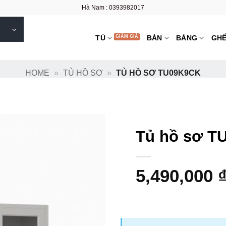
Hà Nam : 0393982017
TỦ
BÀN
BẢNG
GH
HOME
»
TỦ HỒ SƠ
»
TỦ HỒ SƠ TU09K9CK
Tủ hồ sơ T
5,490,000