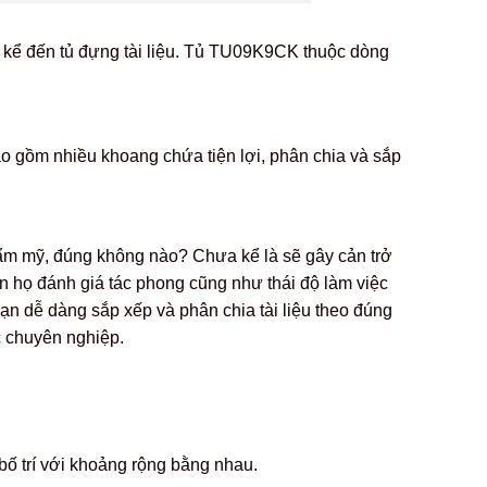
hể kể đến tủ đựng tài liệu. Tủ TU09K9CK thuộc dòng
ao gồm nhiều khoang chứa tiện lợi, phân chia và sắp
hẩm mỹ, đúng không nào? Chưa kể là sẽ gây cản trở
ến họ đánh giá tác phong cũng như thái độ làm việc
 Bạn dễ dàng sắp xếp và phân chia tài liệu theo đúng
c chuyên nghiệp.
ố trí với khoảng rộng bằng nhau.