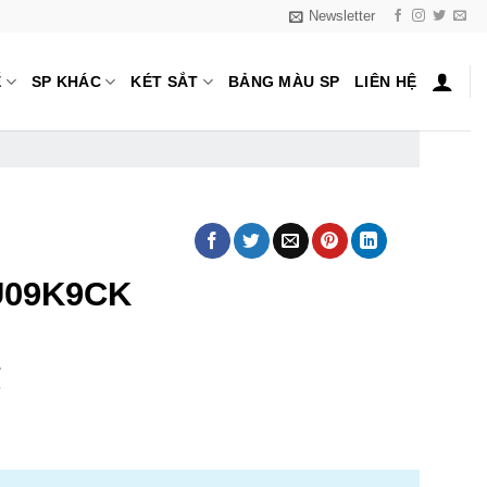
Newsletter
Ế
SP KHÁC
KÉT SẮT
BẢNG MÀU SP
LIÊN HỆ
U09K9CK
₫