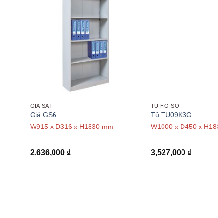
GIÁ SẮT
TỦ HỒ SƠ
Giá GS6
Tủ TU09K3G
30mm
W915 x D316 x H1830 mm
W1000 x D450 x H1
2,636,000
₫
3,527,000
₫