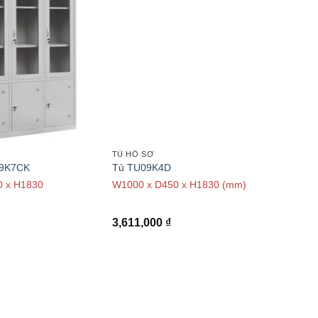
TỦ HỒ SƠ
09K7CK
Tủ TU09K4D
0 x H1830
W1000 x D450 x H1830 (mm)
3,611,000
₫