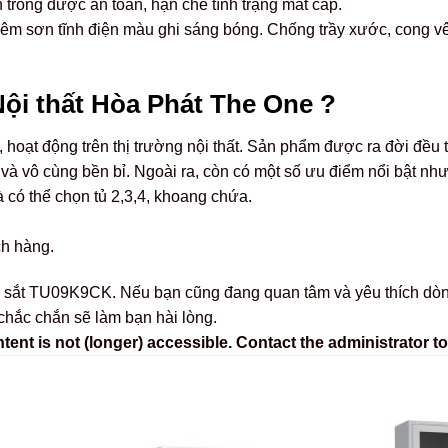
n trong được an toàn, hạn chế tình trạng mất cắp.
m sơn tĩnh điện màu ghi sáng bóng. Chống trầy xước, cong vênh
 Nội thất Hòa Phát The One ?
hoạt động trên thị trường nội thất. Sản phẩm được ra đời đều t
và vô cùng bền bỉ. Ngoài ra, còn có một số ưu điểm nổi bật như
có thể chọn tủ 2,3,4, khoang chứa.
ch hàng.
ài liệu sắt TU09K9CK. Nếu bạn cũng đang quan tâm và yêu thích 
 chắc chắn sẽ làm bạn hài lòng.
nt is not (longer) accessible. Contact the administrator to