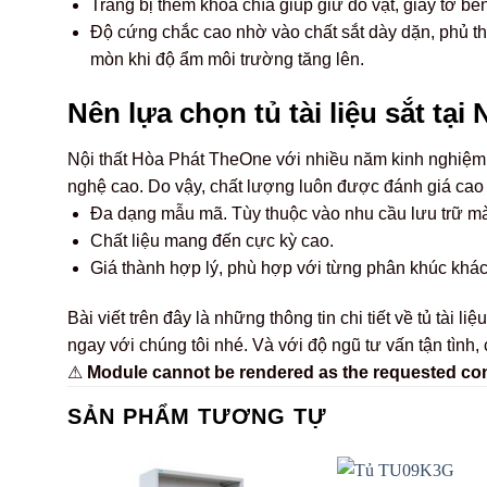
Trang bị thêm khóa chìa giúp giữ đồ vật, giấy tờ bê
Độ cứng chắc cao nhờ vào chất sắt dày dặn, phủ thê
mòn khi độ ẩm môi trường tăng lên.
Nên lựa chọn tủ tài liệu sắt tại
Nội thất Hòa Phát TheOne với nhiều năm kinh nghiệm, 
nghệ cao. Do vậy, chất lượng luôn được đánh giá cao 
Đa dạng mẫu mã. Tùy thuộc vào nhu cầu lưu trữ mà 
Chất liệu mang đến cực kỳ cao.
Giá thành hợp lý, phù hợp với từng phân khúc khá
Bài viết trên đây là những thông tin chi tiết về tủ t
ngay với chúng tôi nhé. Và với độ ngũ tư vấn tận tình,
⚠
Module cannot be rendered as the requested conte
SẢN PHẨM TƯƠNG TỰ