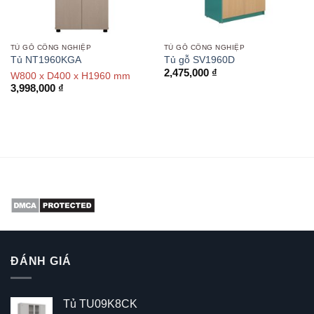
TỦ GỖ CÔNG NGHIỆP
TỦ GỖ CÔNG NGHIỆP
Tủ NT1960KGA
Tủ gỗ SV1960D
2,475,000
₫
W800 x D400 x H1960 mm
3,998,000
₫
ĐÁNH GIÁ
Tủ TU09K8CK