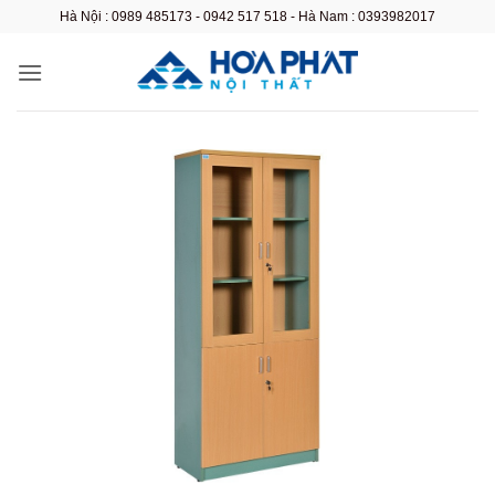
Bỏ
Hà Nội : 0989 485173 - 0942 517 518 - Hà Nam : 0393982017
qua
nội
dung