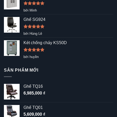
Được xếp
bởi Minh
hạng
5
5
sao
Ghế SG924
Được xếp
bởi Hùng Lê
hạng
5
5
sao
Két chống cháy KS50D
Được xếp
bởi huyền
hạng
5
5
sao
SẢN PHẨM MỚI
Ghế TQ16
6,985,000
₫
Ghế TQ01
5,609,000
₫