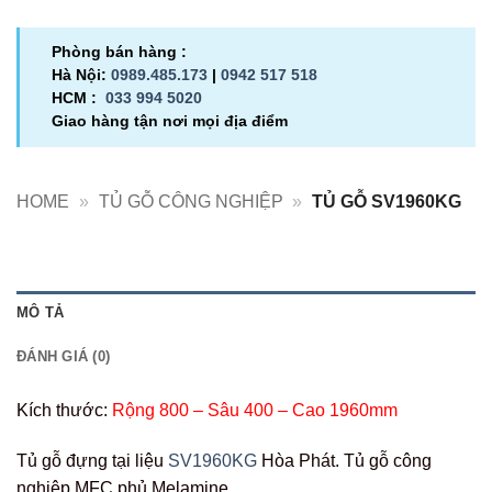
Phòng bán hàng :
Hà Nội:
0989.485.173
|
0942 517 518
HCM :
033 994 5020
Giao hàng tận nơi mọi địa điểm
HOME
»
TỦ GỖ CÔNG NGHIỆP
»
TỦ GỖ SV1960KG
MÔ TẢ
ĐÁNH GIÁ (0)
Kích thước:
Rộng 800 – Sâu 400 – Cao 1960mm
Tủ gỗ đựng tại liệu
SV1960KG
Hòa Phát. Tủ gỗ công
nghiệp MFC phủ Melamine.