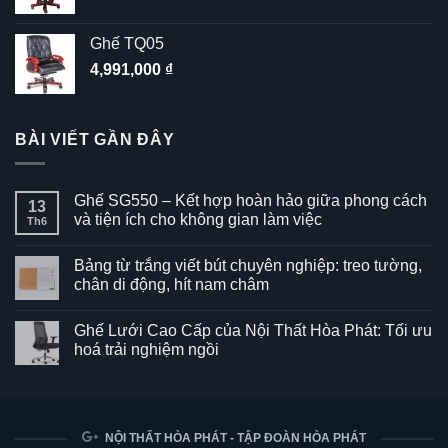
Ghế TQ05
4,991,000
₫
BÀI VIẾT GẦN ĐÂY
Ghế SG550 – Kết hợp hoàn hảo giữa phong cách
13
và tiện ích cho không gian làm việc
Th6
Không
có
Bảng từ trắng viết bút chuyên nghiệp: treo tường,
bình
luận
chân di động, hít nam châm
ở
Ghế
Không
SG550
có
Ghế Lưới Cao Cấp của Nội Thất Hòa Phát: Tối ưu
–
bình
Kết
luận
hoá trải nghiệm ngồi
hợp
ở
hoàn
Bảng
Không
hảo
từ
có
giữa
trắng
bình
phong
viết
luận
cách
bút
ở
và
chuyên
Ghế
NỘI THẤT HÒA PHÁT - TẬP ĐOÀN HÒA PHÁT
tiện
nghiệp:
Lưới