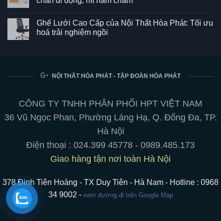
chân di động, hít nam châm
ở
Ghế
Không
SG550
có
Ghế Lưới Cao Cấp của Nội Thất Hòa Phát: Tối ưu
–
bình
Kết
luận
hoá trải nghiệm ngồi
hợp
ở
hoàn
Bảng
Không
hảo
từ
có
giữa
trắng
bình
phong
viết
luận
cách
bút
ở
và
chuyên
Ghế
NỘI THẤT HÒA PHÁT - TẬP ĐOÀN HÒA PHÁT
tiện
nghiệp:
Lưới
ích
treo
Cao
cho
tường,
Cấp
không
chân
của
CÔNG TY TNHH PHÂN PHỐI HPT VIỆT NAM
gian
di
Nội
làm
động,
Thất
36 Vũ Ngọc Phan, Phường Láng Hạ, Q. Đống Đa, TP.
việc
hít
Hòa
nam
Phát:
Hà Nội
châm
Tối
ưu
Điện thoại :
024.399 45778
-
0989.485.173
hoá
trải
Giao hàng tận nơi toàn Hà Nội
nghiệm
ngồi
378 Đinh Tiên Hoàng - TX Duy Tiên - Hà Nam - Hotline : 0968
34 9002 -
xem đường đi trên Google Map