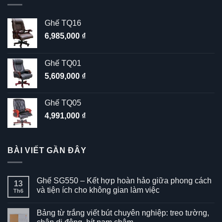
Ghế TQ16
6,985,000
₫
Ghế TQ01
5,609,000
₫
Ghế TQ05
4,991,000
₫
BÀI VIẾT GẦN ĐÂY
Ghế SG550 – Kết hợp hoàn hảo giữa phong cách
13
và tiện ích cho không gian làm việc
Th6
Không
có
Bảng từ trắng viết bút chuyên nghiệp: treo tường,
bình
luận