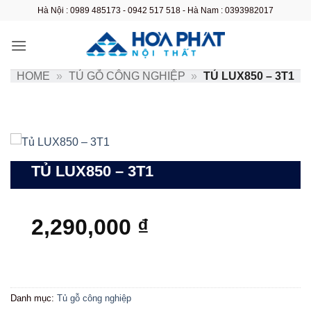
Bỏ
Hà Nội : 0989 485173 - 0942 517 518 - Hà Nam : 0393982017
qua
nội
dung
HOME
»
TỦ GỖ CÔNG NGHIỆP
»
TỦ LUX850 – 3T1
TỦ LUX850 – 3T1
2,290,000
₫
Danh mục:
Tủ gỗ công nghiệp