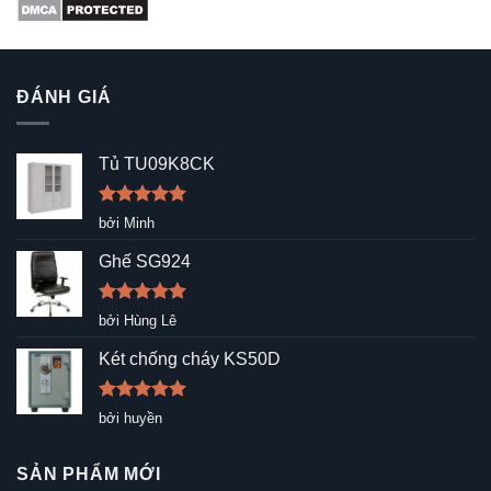
ĐÁNH GIÁ
Tủ TU09K8CK
Được xếp
bởi Minh
hạng
5
5
sao
Ghế SG924
Được xếp
bởi Hùng Lê
hạng
5
5
sao
Két chống cháy KS50D
Được xếp
bởi huyền
hạng
5
5
sao
SẢN PHẨM MỚI