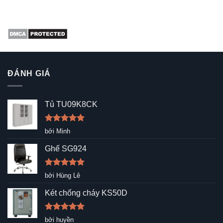
ĐÁNH GIÁ
Tủ TU09K8CK
Được xếp
bởi Minh
hạng
5
5
sao
Ghế SG924
Được xếp
bởi Hùng Lê
hạng
5
5
sao
Két chống cháy KS50D
Được xếp
bởi huyền