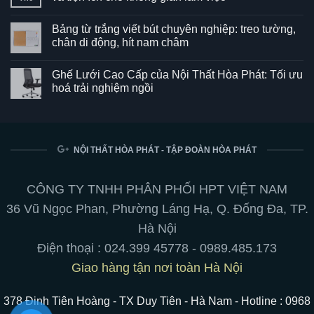
Không
có
Bảng từ trắng viết bút chuyên nghiệp: treo tường,
bình
luận
chân di động, hít nam châm
ở
Ghế
Không
SG550
có
Ghế Lưới Cao Cấp của Nội Thất Hòa Phát: Tối ưu
–
bình
Kết
luận
hoá trải nghiệm ngồi
hợp
ở
hoàn
Bảng
Không
hảo
từ
có
giữa
trắng
bình
phong
viết
luận
cách
bút
ở
và
chuyên
Ghế
NỘI THẤT HÒA PHÁT - TẬP ĐOÀN HÒA PHÁT
tiện
nghiệp:
Lưới
ích
treo
Cao
cho
tường,
Cấp
không
chân
của
CÔNG TY TNHH PHÂN PHỐI HPT VIỆT NAM
gian
di
Nội
làm
động,
Thất
36 Vũ Ngọc Phan, Phường Láng Hạ, Q. Đống Đa, TP.
việc
hít
Hòa
nam
Phát:
Hà Nội
châm
Tối
ưu
Điện thoại :
024.399 45778
-
0989.485.173
hoá
trải
Giao hàng tận nơi toàn Hà Nội
nghiệm
ngồi
378 Đinh Tiên Hoàng - TX Duy Tiên - Hà Nam - Hotline : 0968