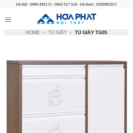
Bỏ
Hà Nội : 0989 485173 - 0942 517 518 - Hà Nam : 0393982017
qua
nội
dung
HOME
»
TỦ GIẦY
»
TỦ GIẦY TG05