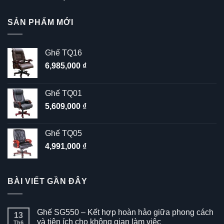
hạng
5
5
sao
SẢN PHẨM MỚI
Ghế TQ16
6,985,000
₫
Ghế TQ01
5,609,000
₫
Ghế TQ05
4,991,000
₫
BÀI VIẾT GẦN ĐÂY
Ghế SG550 – Kết hợp hoàn hảo giữa phong cách
13
và tiện ích cho không gian làm việc
Th6